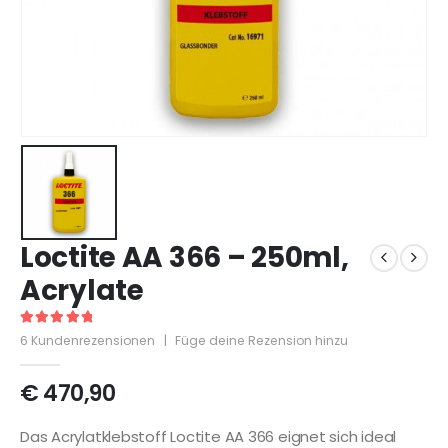
Loctite AA 366 – 250ml,
Acrylate
5
out of 5
6
Kundenrezensionen
|
Füge deine Rezension hinzu
€
470,90
Das Acrylatklebstoff Loctite AA 366 eignet sich ideal