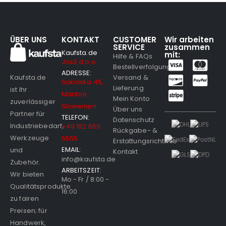
ÜBER UNS
KONTAKT
CUSTOMER
Wir arbeiten
SERVICE
zusammen
Kaufsta.de
mit:
Hilfe & FAQs
JosS d.o.o.
Bestellverfolgung
ADRESSE:
Versand &
Kaufsta.de
Sokolska 45,
Lieferung
ist Ihr
Maribor,
Mein Konto
zuverlässiger
Slowenien
Über uns
Partner für
TELEFON:
Datenschutz
Industriebedarf,
+49 162 669
Rückgabe- &
Werkzeuge
5555
Erstattungsrichtlinie
EMAIL:
und
Kontakt
info@kaufsta.de
Zubehör.
ARBEITSZEIT:
Wir bieten
Mo - Fr / 8:00 -
Qualitätsprodukte
16:00
zu fairen
Preisen; für
Handwerk,