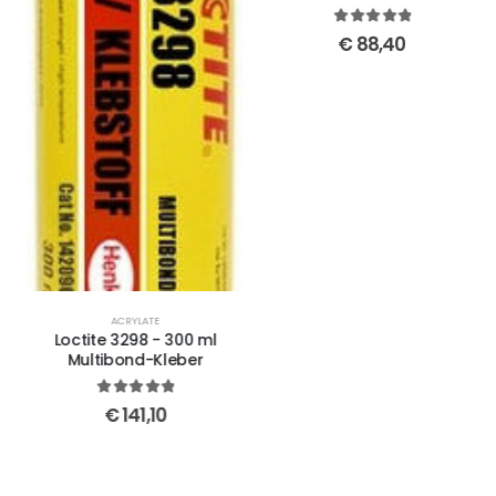
5
out of 5
€
88,40
ACRYLATE
Loctite 3298 - 300 ml
Multibond-Kleber
5
out of 5
€
141,10