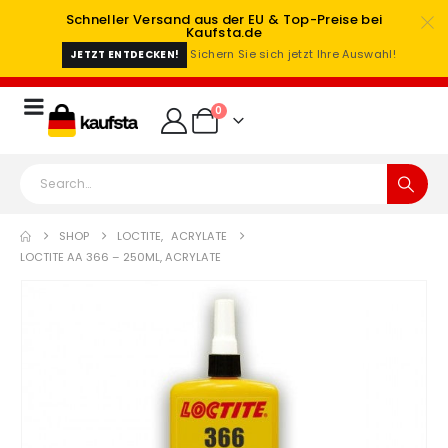
Schneller Versand aus der EU & Top-Preise bei
Kaufsta.de
Sichern Sie sich jetzt Ihre Auswahl!
JETZT ENTDECKEN!
0
SHOP
LOCTITE
,
ACRYLATE
LOCTITE AA 366 – 250ML, ACRYLATE