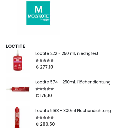
LOCTITE
Loctite 222 - 250 ml, niedrigfest
5
out of 5
€
277,10
Loctite 574 - 250ml, Flächendichtung
5
out of 5
€
175,10
Loctite 5188 - 300ml Flächendichtung
5
out of 5
€
280,50