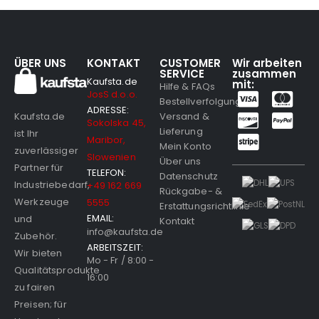
ÜBER UNS
KONTAKT
CUSTOMER
Wir arbeiten
SERVICE
zusammen
Kaufsta.de
mit:
Hilfe & FAQs
JosS d.o.o.
Bestellverfolgung
ADRESSE:
Versand &
Kaufsta.de
Sokolska 45,
Lieferung
ist Ihr
Maribor,
Mein Konto
zuverlässiger
Slowenien
Über uns
Partner für
TELEFON:
Datenschutz
Industriebedarf,
+49 162 669
Rückgabe- &
Werkzeuge
5555
Erstattungsrichtlinie
EMAIL:
und
Kontakt
info@kaufsta.de
Zubehör.
ARBEITSZEIT:
Wir bieten
Mo - Fr / 8:00 -
Qualitätsprodukte
16:00
zu fairen
Preisen; für