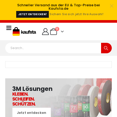
Schneller Versand aus der EU & Top-Preise bei
Kaufsta.de
Sichern Sie sich jetzt Ihre Auswahl!
JETZT ENTDECKEN!
0
3M Lösungen
KLEBEN.
SCHLEIFEN.
SCHÜTZEN.
Jetzt entdecken