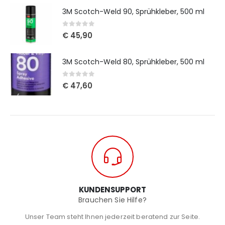
3M Scotch-Weld 90, Sprühkleber, 500 ml
0
out of 5
€
45,90
3M Scotch-Weld 80, Sprühkleber, 500 ml
0
out of 5
€
47,60
KUNDENSUPPORT
Brauchen Sie Hilfe?
Unser Team steht Ihnen jederzeit beratend zur Seite.