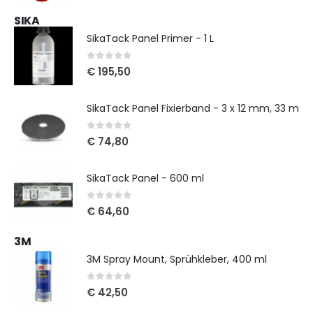
SIKA
SikaTack Panel Primer - 1 L
0
out of 5
€
195,50
SikaTack Panel Fixierband - 3 x 12 mm, 33 m
0
out of 5
€
74,80
SikaTack Panel - 600 ml
0
out of 5
€
64,60
3M
3M Spray Mount, Sprühkleber, 400 ml
0
out of 5
€
42,50