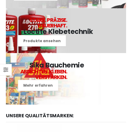
STARK. PRÄZISE.
DAUERHAFT.
Loctite Klebetechnik
Produkte ansehen
Sika Bauchemie
ABDICHTEN. KLEBEN.
VERSTÄRKEN.
Mehr erfahren
UNSERE QUALITÄTSMARKEN: