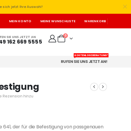
e sich jetzt Ihre Auswahl!
T
MEIN KONTO
MEINE WUNSCHLISTE
WARENKORB
0
FEN SIE UNS JETZT AN
49 162 669 5555
KOSTENLOSE BERATUNG!
RUFEN SIE UNS JETZT AN!
efestigung
e Rezension hinzu
ite 641, der für die Befestigung von passgenauen