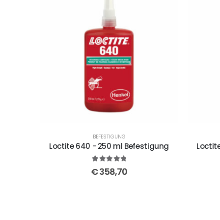
BEFESTIGUNG
Loctite 640 - 250 ml Befestigung
Loctit
5
out of 5
€
358,70