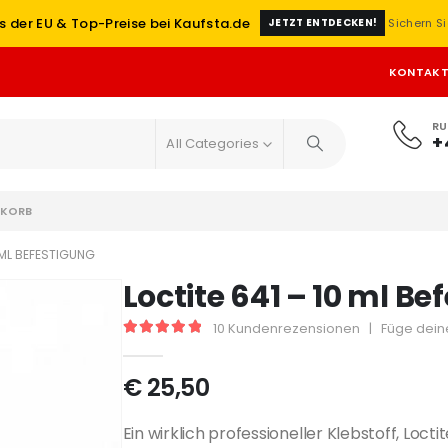
s der EU & Top-Preise bei Kaufsta.de
Sichern Si
JETZT ENTDECKEN!
KONTAK
RU
+
All Categories
KORB
 ML BEFESTIGUNG
Loctite 641 – 10 ml B
10
Kundenrezensionen
|
Füge dein
5
out of 5
€
25,50
Ein wirklich professioneller Klebstoff, Loct