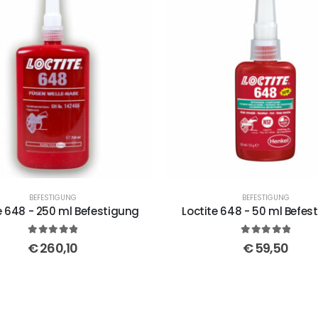
BEFESTIGUNG
BEFESTIGUNG
e 648 - 250 ml Befestigung
Loctite 648 - 50 ml Befes
5
out of 5
5
out of 5
€
260,10
€
59,50