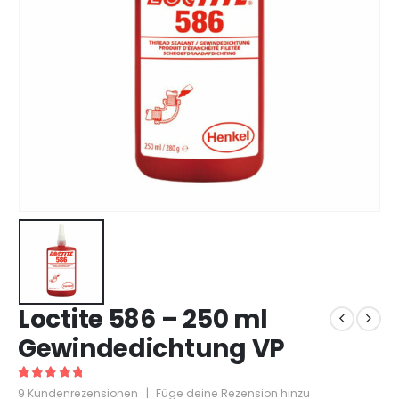
Loctite 586 – 250 ml
Gewindedichtung VP
5
out of 5
9
Kundenrezensionen
|
Füge deine Rezension hinzu