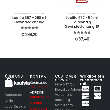
ROHRGEWINDEDICHTUNG
ROHRGEWINDEDICHTUNG
Loctite 567 - 250 ml
Loctite 577 - 50 ml
Gewindedichtung
Faltenbalg
Gewindedichtung SP
5
out of 5
€
299,20
5
out of 5
€
37,40
ÜBER UNS
KONTAKT
CUSTOMER
Wir arbeiten
SERVICE
zusammen
Kaufsta.de
mit:
Hilfe & FAQs
JosS d.o.o.
Bestellverfolgung
ADRESSE:
Versand &
Kaufsta.de
Sokolska 45,
Lieferung
ist Ihr
Maribor,
Mein Konto
zuverlässiger
Slowenien