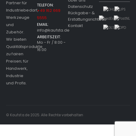
Über uns
Partner für
TELEFON:
Datenschutz
Industriebedarf,
+49 162 669
Rückgabe- &
Werkzeuge
5555
Erstattungsrichtlinie
EMAIL:
und
Kontakt
info@kaufsta.de
Zubehör.
ARBEITSZEIT:
Wir bieten
Mo - Fr / 8:00 -
Qualitätsprodukte
16:00
zu fairen
Preisen; für
Handwerk,
Industrie
und Profis.
© Kaufsta.de 2025. Alle Rechte vorbehalten