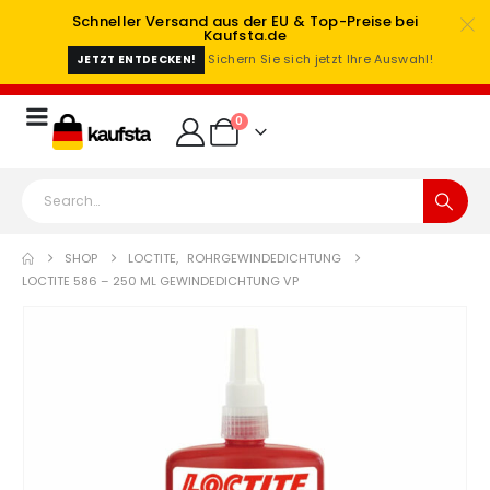
Schneller Versand aus der EU & Top-Preise bei
Kaufsta.de
Sichern Sie sich jetzt Ihre Auswahl!
JETZT ENTDECKEN!
0
SHOP
LOCTITE
,
ROHRGEWINDEDICHTUNG
LOCTITE 586 – 250 ML GEWINDEDICHTUNG VP