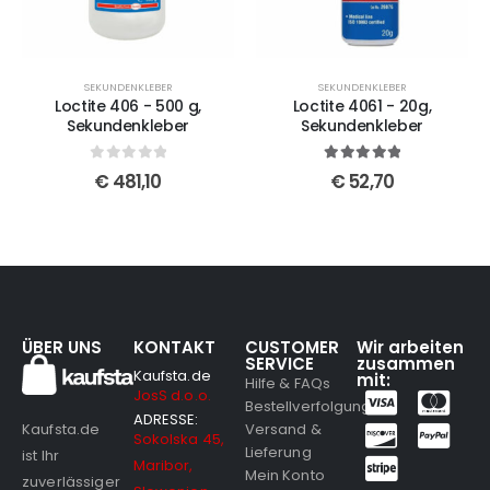
SEKUNDENKLEBER
SEKUNDENKLEBER
Loctite 406 - 500 g,
Loctite 4061 - 20g,
Sekundenkleber
Sekundenkleber
0
out of 5
5
out of 5
€
481,10
€
52,70
ÜBER UNS
KONTAKT
CUSTOMER
Wir arbeiten
SERVICE
zusammen
Kaufsta.de
mit:
Hilfe & FAQs
JosS d.o.o.
Bestellverfolgung
ADRESSE:
Versand &
Kaufsta.de
Sokolska 45,
Lieferung
ist Ihr
Maribor,
Mein Konto
zuverlässiger