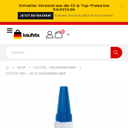
Schneller Versand aus der EU & Top-Preise bei
Kaufsta.de
Sichern Sie sich jetzt Ihre Auswahl!
JETZT ENTDECKEN!
0
SHOP
LOCTITE
,
SEKUNDENKLEBER
LOCTITE 495 – 20 G, SEKUNDENKLEBER