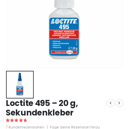
Loctite 495 – 20 g,
Sekundenkleber
5
out of 5
7
Kundenrezensionen
|
Füge deine Rezension hinzu