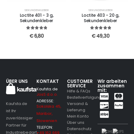
SEKUNDENKLEBER
SEKUNDENKLEBER
Loctite 401 - 3 g,
Loctite 403 - 20 g,
Sekundenkleber
Sekundenkleber
5
out of 5
5
out of 5
€
6,80
€
49,30
ÜBER UNS
KONTAKT
CUSTOMER
Wir arbeiten
SERVICE
zusammen
Kaufsta.de
mit:
Hilfe & FAQs
JosS d.o.o.
Bestellverfolgung
ADRESSE:
Versand &
Kaufsta.de
Sokolska 45,
Lieferung
ist Ihr
Maribor,
Mein Konto
zuverlässiger
Slowenien
Über uns
Partner für
TELEFON:
Datenschutz
Industriebedarf,
+49 162 669