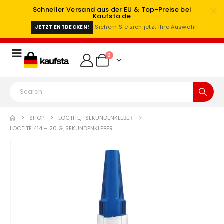
Schneller Versand aus der EU & Top-Preise bei
Kaufsta.de
Sichern Sie sich jetzt Ihre Auswahl!
JETZT ENTDECKEN!
0
SHOP
LOCTITE
,
SEKUNDENKLEBER
LOCTITE 414 – 20 G, SEKUNDENKLEBER