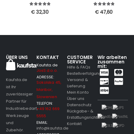
5
out of 5
5
out of 5
€
32,30
€
47,60
ÜBER UNS
KONTAKT
CUSTOMER
Wir arbeiten
SERVICE
zusammen
Kaufsta.de
mit:
Hilfe & FAQs
JosS d.o.o.
Bestellverfolgung
ADRESSE:
Versand &
Kaufsta.de
Sokolska 45,
Lieferung
ist Ihr
Maribor,
Mein Konto
zuverlässiger
Slowenien
Über uns
Partner für
TELEFON:
Datenschutz
Industriebedarf,
+49 162 669
Rückgabe- &
Werkzeuge
5555
Erstattungsrichtlinie
EMAIL:
und
Kontakt
info@kaufsta.de
Zubehör.