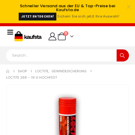
Schneller Versand aus der EU & Top-Preise bei
Kaufsta.de
Sichern Sie sich jetzt Ihre Auswahl!
JETZT ENTDECKEN!
0
SHOP
LOCTITE
,
GEWINDESICHERUNG
LOCTITE 268 – 19 G HOCHFEST