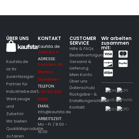
ÜBER UNS
KONTAKT
CUSTOMER
Wir arbeiten
SERVICE
zusammen
Kaufsta.de
mit:
Hilfe & FAQs
JosS d.o.o.
Bestellverfolgung
ADRESSE:
Versand &
Kaufsta.de
Sokolska 45,
Lieferung
ist Ihr
Maribor,
Mein Konto
zuverlässiger
Slowenien
Über uns
Partner für
TELEFON:
Datenschutz
Industriebedarf,
+49 162 669
Rückgabe- &
Werkzeuge
5555
Erstattungsrichtlinie
EMAIL:
und
Kontakt
info@kaufsta.de
Zubehör.
ARBEITSZEIT:
Wir bieten
Mo - Fr / 8:00 -
Qualitätsprodukte
16:00
zu fairen