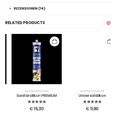
REZENSIONEN (14)
RELATED PRODUCTS
ACETISCHE SILIKONE
ACETISCHE SILIKONE
Sanitärsilikon PREMIUM
Universalsilikon
5
out of 5
5
out of 5
€
15,30
€
11,90