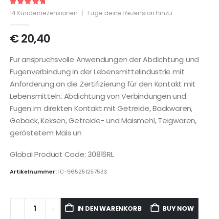
5
out of 5
14
Kundenrezensionen
|
Füge deine Rezension hinzu
€
20,40
Für anspruchsvolle Anwendungen der Abdichtung und
Fugenverbindung in der Lebensmittelindustrie mit
Anforderung an die Zertifizierung für den Kontakt mit
Lebensmitteln. Abdichtung von Verbindungen und
Fugen im direkten Kontakt mit Getreide, Backwaren,
Gebäck, Keksen, Getreide- und Maismehl, Teigwaren,
geröstetem Mais un
Global Product Code: 30816RL
Artikelnummer:
IC-965251257533
IN DEN WARENKORB
BUY NOW