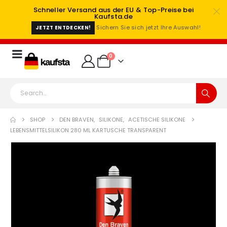
Schneller Versand aus der EU & Top-Preise bei
Kaufsta.de
Sichern Sie sich jetzt Ihre Auswahl!
JETZT ENTDECKEN!
0
SHOP
DEN BRAVEN
,
SILIKONE
,
ACETISCHE SILIKONE
LEBENSMITTELSILIKON 280 ML KARTUSCHE TRANSPARENT