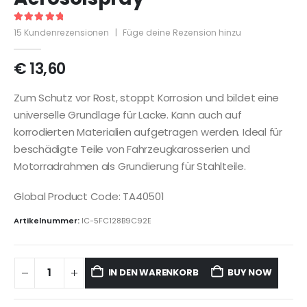
5
out of 5
15
Kundenrezensionen
|
Füge deine Rezension hinzu
€
13,60
Zum Schutz vor Rost, stoppt Korrosion und bildet eine
universelle Grundlage für Lacke. Kann auch auf
korrodierten Materialien aufgetragen werden. Ideal für
beschädigte Teile von Fahrzeugkarosserien und
Motorradrahmen als Grundierung für Stahlteile.
Global Product Code: TA40501
Artikelnummer:
IC-5FC128B9C92E
IN DEN WARENKORB
BUY NOW