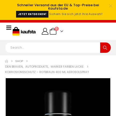
Schneller Versand aus der EU & Top-Preise bei
Kaufsta.de
Sichern Sie sich jetzt Ihre Auswahl!
JETZT ENTDECKEN!
0
SHOP
DEN BRAVEN
,
AUTOPRODUKTE
,
MARKER FARBEN LACKE
KORROSIONSSCHUTZ – ROTBRAUN 400 ML AEROSOLSPRAY