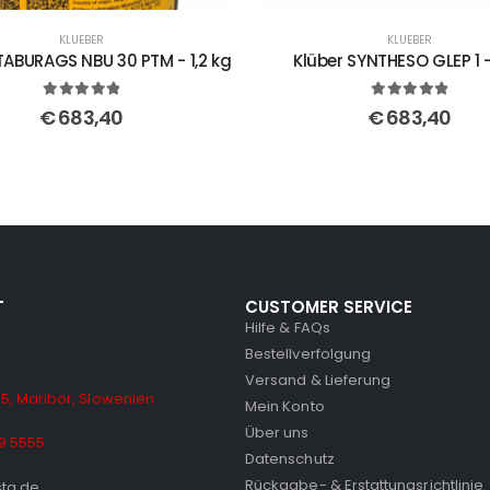
KLUEBER
KLUEBER
TABURAGS NBU 30 PTM - 1,2 kg
Klüber SYNTHESO GLEP 1 -
5
out of 5
5
out of 5
€
683,40
€
683,40
T
CUSTOMER SERVICE
Hilfe & FAQs
Bestellverfolgung
Versand & Lieferung
5, Maribor, Slowenien
Mein Konto
Über uns
9 5555
Datenschutz
Rückgabe- & Erstattungsrichtlinie
sta.de