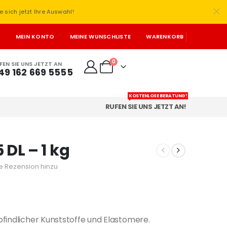
e sich jetzt Ihre Auswahl!
T
MEIN KONTO
MEINE WUNSCHLISTE
WARENKORB
0
FEN SIE UNS JETZT AN
49 162 669 5555
KOSTENLOSE BERATUNG!
RUFEN SIE UNS JETZT AN!
 DL – 1 kg
e Rezension hinzu
findlicher Kunststoffe und Elastomere.