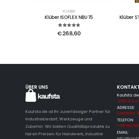
KLUEBER
Klüber ISOFLEX NBU 15
Klüber S
5
out of 5
€
268,60
ÜBER UNS
KONTAK
Kaufsta.de
JosS d.o.o.
ADRESSE:
Kaufsta.de ist Ihr zuverlässiger Partner für
Sokolska 4
Industriebedarf, Werkzeuge und
TELEFON:
+49 162 66
Zubehör. Wir bieten Qualitätsprodukte zu
EMAIL:
fairen Preisen; für Handwerk, Industrie
info@kauf