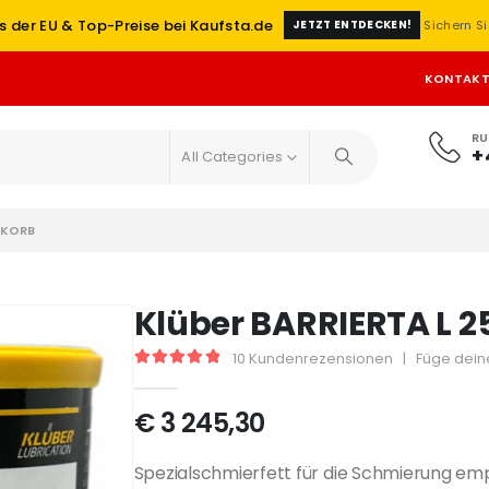
s der EU & Top-Preise bei Kaufsta.de
Sichern Si
JETZT ENTDECKEN!
KONTAK
RU
+
All Categories
KORB
Klüber BARRIERTA L 25
10
Kundenrezensionen
|
Füge dein
5
out of 5
€
3 245,30
Spezialschmierfett für die Schmierung emp