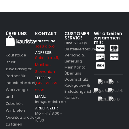
ÜBER UNS
KONTAKT
CUSTOMER
Wir arbeiten
SERVICE
zusammen
Kaufsta.de
mit:
Hilfe & FAQs
JosS d.o.o.
Bestellverfolgung
ADRESSE:
Versand &
Kaufsta.de
Sokolska 45,
Lieferung
ist Ihr
Maribor,
Mein Konto
zuverlässiger
Slowenien
Über uns
Partner für
TELEFON:
Datenschutz
Industriebedarf,
+49 162 669
Rückgabe- &
Werkzeuge
5555
Erstattungsrichtlinie
EMAIL:
und
Kontakt
info@kaufsta.de
Zubehör.
ARBEITSZEIT:
Wir bieten
Mo - Fr / 8:00 -
Qualitätsprodukte
16:00
zu fairen