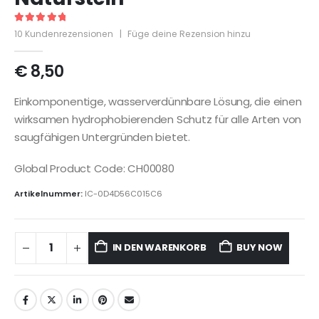
5
out of 5
10
Kundenrezensionen
|
Füge deine Rezension hinzu
€
8,50
Einkomponentige, wasserverdünnbare Lösung, die einen
wirksamen hydrophobierenden Schutz für alle Arten von
saugfähigen Untergründen bietet.
Global Product Code: CH00080
Artikelnummer:
IC-0D4D56C015C6
IN DEN WARENKORB
BUY NOW