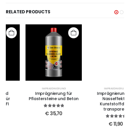
RELATED PRODUCTS
IMPRAEGNIERUNG
IMPRAEGNIERUNG
Imprägnierung für
Imprägnierung mit
Pflastersteine und Beton
Nasseffekt 1 l
Kunststoffdose
transparent
5
out of 5
€
35,70
5
out of 5
€
11,90