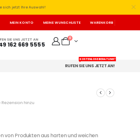
e sich jetzt Ihre Auswahl!
T
MEIN KONTO
MEINE WUNSCHLISTE
WARENKORB
0
FEN SIE UNS JETZT AN
49 162 669 5555
KOSTENLOSE BERATUNG!
RUFEN SIE UNS JETZT AN!
2
 Rezension hinzu
en von Produkten aus harten und weichen