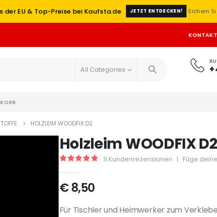
s der EU & Top-Preise bei Kaufsta.de
Sichern Si
JETZT ENTDECKEN!
KONTAK
RU
+
All Categories
KORB
STOFFE
HOLZLEIM WOODFIX D2
Holzleim WOODFIX D
11
Kundenrezensionen
|
Füge deine
5
out of 5
€
8,50
Für Tischler und Heimwerker zum Verkleb