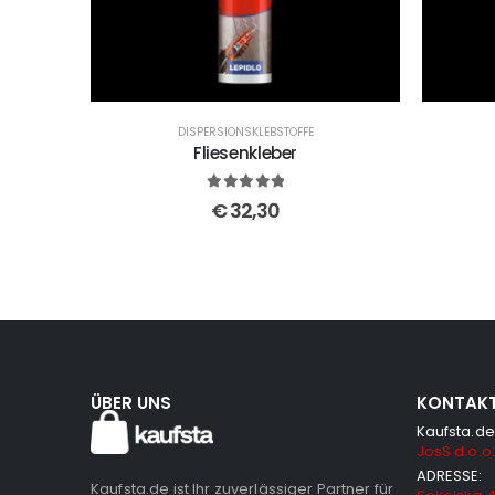
DISPERSIONSKLEBSTOFFE
Fliesenkleber
5
out of 5
€
32,30
ÜBER UNS
KONTAK
Kaufsta.de
JosS d.o.o.
ADRESSE:
Kaufsta.de ist Ihr zuverlässiger Partner für