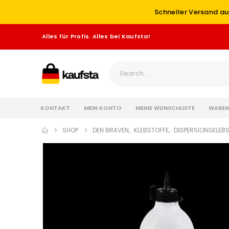
Schneller Versand au
Alles für Profis. Alles bei Kaufsta!
KONTAKT
MEIN KONTO
MEINE WUNSCHLISTE
WAREN
SHOP
DEN BRAVEN
,
KLEBSTOFFE
,
DISPERSIONSKLEB