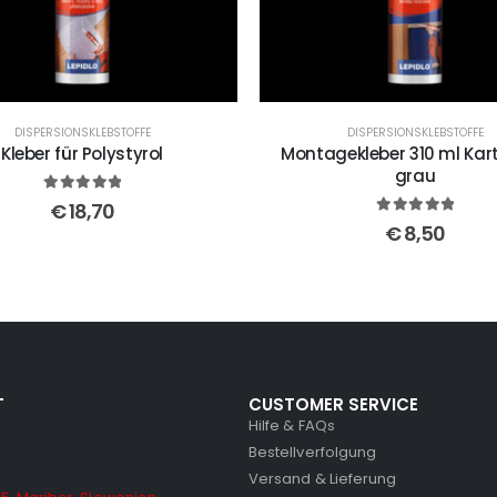
DISPERSIONSKLEBSTOFFE
DISPERSIONSKLEBSTOFFE
Kleber für Polystyrol
Montagekleber 310 ml Kar
grau
5
out of 5
€
18,70
5
out of 5
€
8,50
T
CUSTOMER SERVICE
Hilfe & FAQs
Bestellverfolgung
Versand & Lieferung