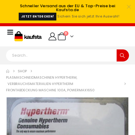
Schneller Versand aus der EU & Top-Preise bei
Kaufsta.de
Sichern Sie sich jetzt Ihre Auswahl!
JETZT ENTDECKEN!
0
SHOP
PLASMASCHNEIDMASCHINEN HYPERTHERM
,
VERBRAUCHSMATERIALIEN HYPERTHERM
FRONTABDECKUNG MASCHINE 100A, POWERMAX1650