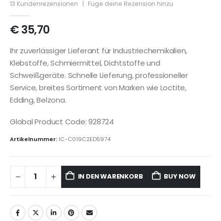
5
out of 5
13
Kundenrezensionen
|
Füge deine Rezension hinzu
€
35,70
Ihr zuverlässiger Lieferant für Industriechemikalien,
Klebstoffe, Schmiermittel, Dichtstoffe und
Schweißgeräte. Schnelle Lieferung, professioneller
Service, breites Sortiment von Marken wie Loctite,
Edding, Belzona.
Global Product Code: 928724
Artikelnummer:
IC-C019C2ED5974
IN DEN WARENKORB
BUY NOW