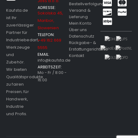
Bestellverfolgung
ADRESSE:
Versand &
Kaufsta.de
Sokolska 45,
Lieferung
ist Ihr
Maribor,
Mein Konto
zuverlässiger
Slowenien
Über uns
Partner für
TELEFON:
Datenschutz
Industriebedarf,
+49 162 669
Rückgabe- &
Werkzeuge
5555
Erstattungsrichtlinie
EMAIL:
und
Kontakt
info@kaufsta.de
Zubehör.
ARBEITSZEIT:
Wir bieten
Mo - Fr / 8:00 -
Qualitätsprodukte
16:00
zu fairen
Preisen; für
Handwerk,
Industrie
und Profis.