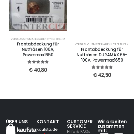
VERBRAUCHSMATERIALIEN HYPERTHERM
Frontabdeckung für
VERBRAUCHSMATERIALIEN HYPERTHERM
Frontabdeckung für
Nutfräsen 100A,
Nutfräsen DURAMAX 65-
Powermax1650
100A, Powermax1650
5
out of 5
€
40,80
5
out of 5
€
42,50
ÜBER UNS
KONTAKT
CUSTOMER
Wir arbeiten
SERVICE
zusammen
Kaufsta.de
mit:
Hilfe & FAQs
JosS d.o.o.