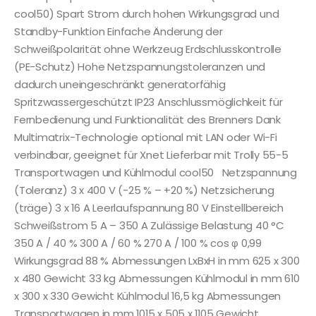
cool50) Spart Strom durch hohen Wirkungsgrad und
Standby-Funktion Einfache Änderung der
Schweißpolarität ohne Werkzeug Erdschlusskontrolle
(PE-Schutz) Hohe Netzspannungstoleranzen und
dadurch uneingeschränkt generatorfähig
Spritzwassergeschützt IP23 Anschlussmöglichkeit für
Fernbedienung und Funktionalität des Brenners Dank
Multimatrix-Technologie optional mit LAN oder Wi-Fi
verbindbar, geeignet für Xnet Lieferbar mit Trolly 55-5
Transportwagen und Kühlmodul cool50 Netzspannung
(Toleranz) 3 x 400 V (-25 % – +20 %) Netzsicherung
(träge) 3 x 16 A Leerlaufspannung 80 V Einstellbereich
Schweißstrom 5 A – 350 A Zulässige Belastung 40 °C
350 A / 40 % 300 A / 60 % 270 A / 100 % cos φ 0,99
Wirkungsgrad 88 % Abmessungen LxBxH in mm 625 x 300
x 480 Gewicht 33 kg Abmessungen Kühlmodul in mm 610
x 300 x 330 Gewicht Kühlmodul 16,5 kg Abmessungen
Transportwagen in mm 1015 x 505 x 1105 Gewicht