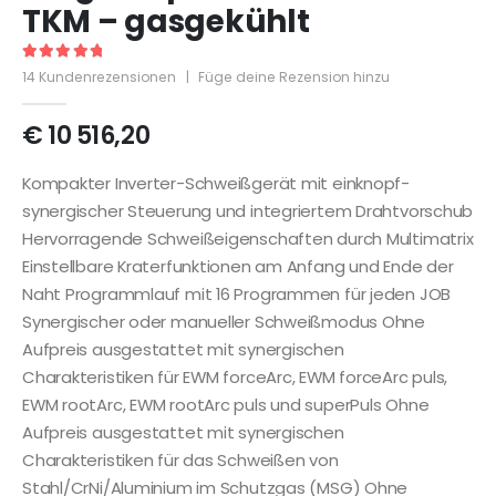
TKM – gasgekühlt
5
out of 5
14
Kundenrezensionen
|
Füge deine Rezension hinzu
€
10 516,20
Kompakter Inverter-Schweißgerät mit einknopf-
synergischer Steuerung und integriertem Drahtvorschub
Hervorragende Schweißeigenschaften durch Multimatrix
Einstellbare Kraterfunktionen am Anfang und Ende der
Naht Programmlauf mit 16 Programmen für jeden JOB
Synergischer oder manueller Schweißmodus Ohne
Aufpreis ausgestattet mit synergischen
Charakteristiken für EWM forceArc, EWM forceArc puls,
EWM rootArc, EWM rootArc puls und superPuls Ohne
Aufpreis ausgestattet mit synergischen
Charakteristiken für das Schweißen von
Stahl/CrNi/Aluminium im Schutzgas (MSG) Ohne