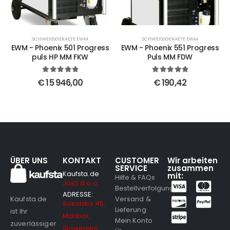
SCHWEISSGERAETE EWM
SCHWEISSGERAETE EWM
EWM - Phoenix 501 Progress
EWM - Phoenix 551 Progress
puls HP MM FKW
Puls MM FDW
5
out of 5
5
out of 5
€
15 946,00
€
190,42
ÜBER UNS
KONTAKT
CUSTOMER
Wir arbeiten
SERVICE
zusammen
Kaufsta.de
mit:
Hilfe & FAQs
JosS d.o.o.
Bestellverfolgung
ADRESSE:
Versand &
Kaufsta.de
Sokolska 45,
Lieferung
ist Ihr
Maribor,
Mein Konto
zuverlässiger
Slowenien