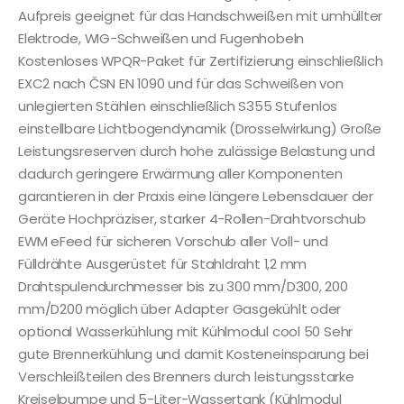
Aufpreis geeignet für das Handschweißen mit umhüllter
Elektrode, WIG-Schweißen und Fugenhobeln
Kostenloses WPQR-Paket für Zertifizierung einschließlich
EXC2 nach ČSN EN 1090 und für das Schweißen von
unlegierten Stählen einschließlich S355 Stufenlos
einstellbare Lichtbogendynamik (Drosselwirkung) Große
Leistungsreserven durch hohe zulässige Belastung und
dadurch geringere Erwärmung aller Komponenten
garantieren in der Praxis eine längere Lebensdauer der
Geräte Hochpräziser, starker 4-Rollen-Drahtvorschub
EWM eFeed für sicheren Vorschub aller Voll- und
Fülldrähte Ausgerüstet für Stahldraht 1,2 mm
Drahtspulendurchmesser bis zu 300 mm/D300, 200
mm/D200 möglich über Adapter Gasgekühlt oder
optional Wasserkühlung mit Kühlmodul cool 50 Sehr
gute Brennerkühlung und damit Kosteneinsparung bei
Verschleißteilen des Brenners durch leistungsstarke
Kreiselpumpe und 5-Liter-Wassertank (Kühlmodul