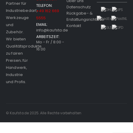
Über uns
Partner für
TELEFON:
Datenschutz
Industriebedarf,
+49 162 669
Rückgabe- &
Werkzeuge
5555
Erstattungsrichtlinie
EMAIL:
und
Kontakt
info@kaufsta.de
Zubehör.
ARBEITSZEIT:
Wir bieten
Mo - Fr / 8:00 -
Qualitätsprodukte
16:00
zu fairen
Preisen; für
Handwerk,
Industrie
und Profis.
© Kaufsta.de 2025. Alle Rechte vorbehalten