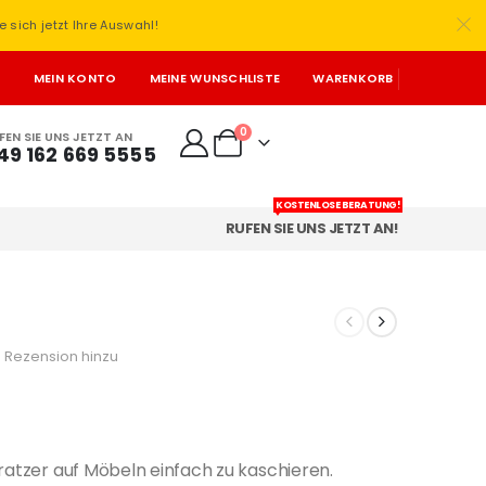
e sich jetzt Ihre Auswahl!
T
MEIN KONTO
MEINE WUNSCHLISTE
WARENKORB
0
FEN SIE UNS JETZT AN
49 162 669 5555
KOSTENLOSE BERATUNG!
RUFEN SIE UNS JETZT AN!
 Rezension hinzu
ratzer auf Möbeln einfach zu kaschieren.