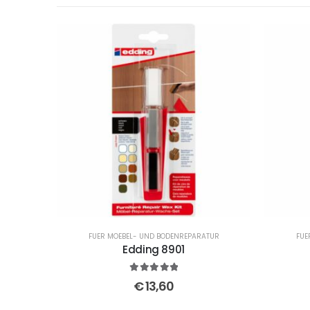
FUER MOEBEL- UND BODENREPARATUR
FUE
Edding 8901
5
out of 5
€
13,60