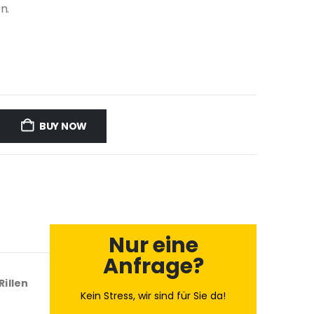
n.
BUY NOW
Nur eine
Anfrage?
Rillen
Kein Stress, wir sind für Sie da!