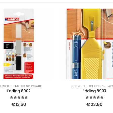
R MOEBEL- UND BODENREPARATUR
FUER MOEBEL- UND BODENREPAR
Edding 8902
Edding 8903
5
out of 5
5
out of 5
€
13,60
€
23,80