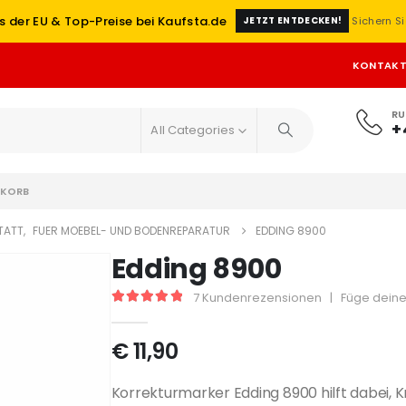
s der EU & Top-Preise bei Kaufsta.de
Sichern Si
JETZT ENTDECKEN!
KONTAK
RU
+
All Categories
KORB
TATT
,
FUER MOEBEL- UND BODENREPARATUR
EDDING 8900
Edding 8900
7
Kundenrezensionen
|
Füge deine
5
out of 5
€
11,90
Korrekturmarker Edding 8900 hilft dabei, K