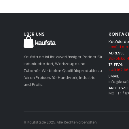
ÜBER UNS
KONTAK
Kaufsta.de
JosS d.o.o.
ADRESSE:
Kaufsta.de ist Ihr zuverlässiger Partner für
Sokolska 4
Industriebedarf, Werkzeuge und
TELEFON:
+49 162 66
Zubehör. Wir bieten Qualitätsprodukte zu
EMAIL:
fairen Preisen; für Handwerk, Industrie
info@kauf
und Profis.
ARBEITSZEI
Mo - Fr / 8
© Kaufsta.de 2025. Alle Rechte vorbehalten