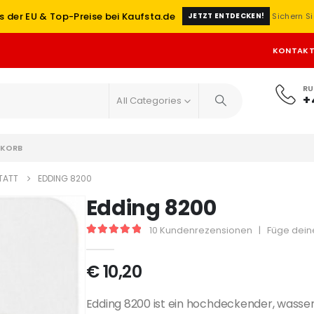
s der EU & Top-Preise bei Kaufsta.de
Sichern Si
JETZT ENTDECKEN!
KONTAK
RU
+
All Categories
KORB
TATT
EDDING 8200
Edding 8200
10
Kundenrezensionen
|
Füge dein
5
out of 5
€
10,20
Edding 8200 ist ein hochdeckender, wasser