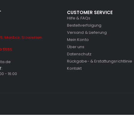
T
CUSTOMER SERVICE
Hilfe & FAQs
Bestellverfolgung
Versand & Lieferung
5, Maribor, Slowenien
Mein Konto
Über uns
9 5555
Datenschutz
Rückgabe- & Erstattungsrichtlinie
sta.de
T:
Kontakt
:00 - 16:00