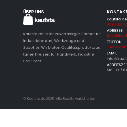
ÜBER UNS
KONTAK
Kaufsta.de
JosS d.o.o.
ADRESSE:
Kaufsta.de ist Ihr zuverlässiger Partner für
Sokolska 4
Industriebedarf, Werkzeuge und
TELEFON:
+49 162 66
Zubehör. Wir bieten Qualitätsprodukte zu
EMAIL:
fairen Preisen; für Handwerk, Industrie
info@kauf
und Profis.
ARBEITSZEI
Mo - Fr / 8
© Kaufsta.de 2025. Alle Rechte vorbehalten