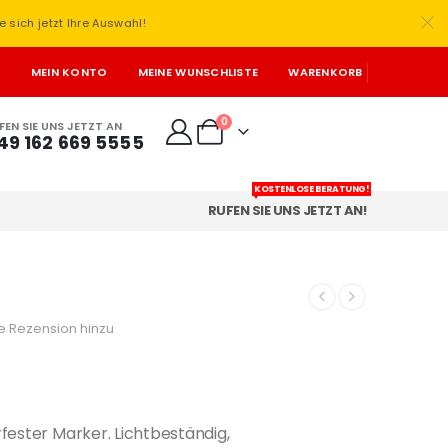
e sich jetzt Ihre Auswahl!
T
MEIN KONTO
MEINE WUNSCHLISTE
WARENKORB
0
FEN SIE UNS JETZT AN
49 162 669 5555
KOSTENLOSE BERATUNG!
RUFEN SIE UNS JETZT AN!
e Rezension hinzu
fester Marker. Lichtbeständig,