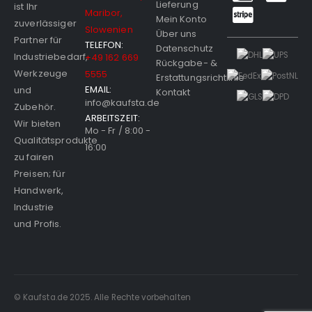
Lieferung
ist Ihr
Maribor,
Mein Konto
zuverlässiger
Slowenien
Über uns
Partner für
TELEFON:
Datenschutz
Industriebedarf,
+49 162 669
Rückgabe- &
Werkzeuge
5555
Erstattungsrichtlinie
EMAIL:
und
Kontakt
info@kaufsta.de
Zubehör.
ARBEITSZEIT:
Wir bieten
Mo - Fr / 8:00 -
Qualitätsprodukte
16:00
zu fairen
Preisen; für
Handwerk,
Industrie
und Profis.
© Kaufsta.de 2025. Alle Rechte vorbehalten