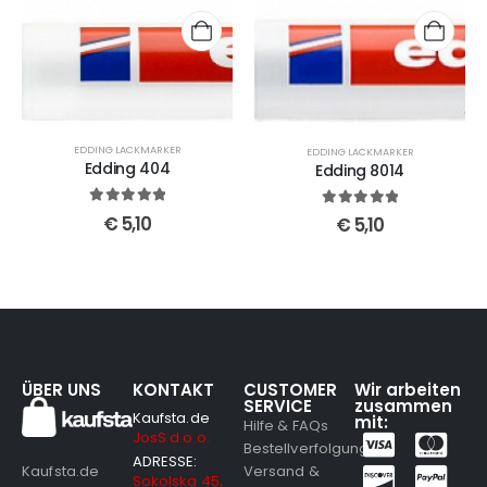
EDDING LACKMARKER
EDDING LACKMARKER
Edding 404
Edding 8014
5
out of 5
5
out of 5
€
5,10
€
5,10
ÜBER UNS
KONTAKT
CUSTOMER
Wir arbeiten
SERVICE
zusammen
Kaufsta.de
mit:
Hilfe & FAQs
JosS d.o.o.
Bestellverfolgung
ADRESSE:
Versand &
Kaufsta.de
Sokolska 45,