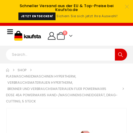
Schneller Versand aus der EU & Top-Preise bei
Kaufsta.de
Sichern Sie sich jetzt Ihre Auswahl!
JETZT ENTDECKEN!
0
SHOP
PLASMASCHNEIDMASCHINEN HYPERTHERM
,
VERBRAUCHSMATERIALIEN HYPERTHERM
,
BRENNER UND VERBRAUCHSMATERIALIEN FUER POWERMAX85
DÜSE 45A POWERMAX85 HAND-/MASCHINENSCHNEIDGERÄT, DRAG-
CUTTING, 5 STÜCK