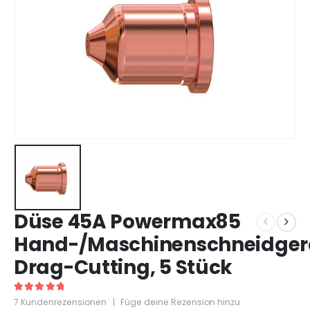
Düse 45A Powermax85
Hand-/Maschinenschneidger
Drag-Cutting, 5 Stück
5
out of 5
7
Kundenrezensionen
|
Füge deine Rezension hinzu