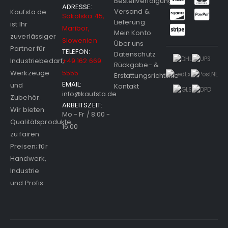
Bestellverfolgung
ADRESSE:
Versand &
Kaufsta.de
Sokolska 45,
Lieferung
ist Ihr
Maribor,
Mein Konto
zuverlässiger
Slowenien
Über uns
Partner für
TELEFON:
Datenschutz
Industriebedarf,
+49 162 669
Rückgabe- &
Werkzeuge
5555
Erstattungsrichtlinie
EMAIL:
und
Kontakt
info@kaufsta.de
Zubehör.
ARBEITSZEIT:
Wir bieten
Mo - Fr / 8:00 -
Qualitätsprodukte
16:00
zu fairen
Preisen; für
Handwerk,
Industrie
und Profis.