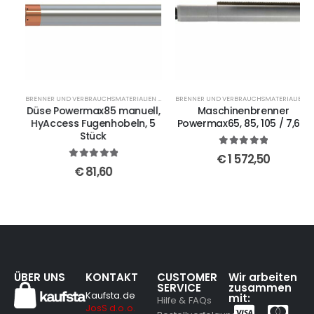
BRENNER UND VERBRAUCHSMATERIALIEN FUER POWERMAX85
BRENNER UND VERBRAUCHSMATERIALIEN FUER POWERMAX85
Düse Powermax85 manuell,
Maschinenbrenner
HyAccess Fugenhobeln, 5
Powermax65, 85, 105 / 7,6m
Stück
5
out of 5
€
1 572,50
5
out of 5
€
81,60
ÜBER UNS
KONTAKT
CUSTOMER
Wir arbeiten
SERVICE
zusammen
Kaufsta.de
mit:
Hilfe & FAQs
JosS d.o.o.