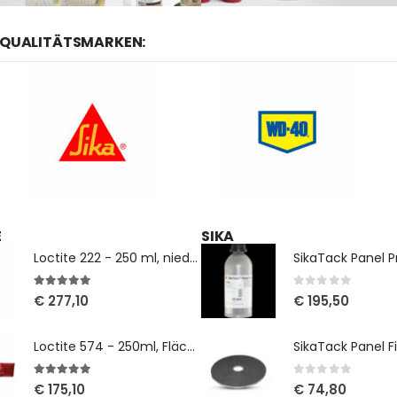
 QUALITÄTSMARKEN:
E
SIKA
Loctite 222 - 250 ml, niedrigfest
SikaTack Panel Pr
5
out of 5
0
out of 5
€
277,10
€
195,50
Loctite 574 - 250ml, Flächendichtung
5
out of 5
0
out of 5
€
175,10
€
74,80