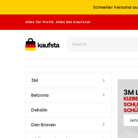
Schneller Versand au
Alles für Profis. Alles bei Kaufsta!
3M
3M 
Belzona
KLEBE
SCHLE
SCHÜ
Dekalin
Jet
Den Braven