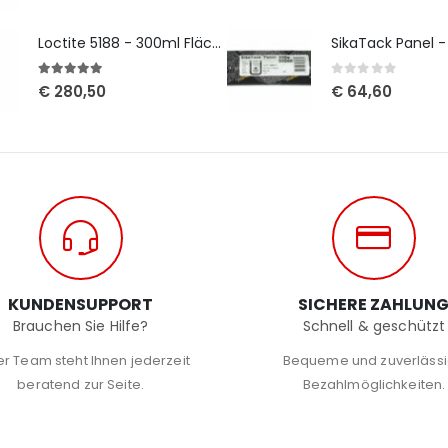
Loctite 5188 - 300ml Flächendichtung
SikaTack Panel 
5
out of 5
0
out of 5
€
280,50
€
64,60
KUNDENSUPPORT
SICHERE ZAHLUN
Brauchen Sie Hilfe?
Schnell & geschützt
r Team steht Ihnen jederzeit
Bequeme und zuverläss
beratend zur Seite.
Bezahlmöglichkeiten.