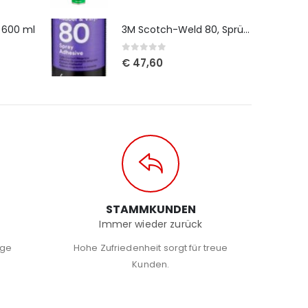
- 600 ml
3M Scotch-Weld 80, Sprühkleber, 500 ml
0
out of 5
€
47,60
G
STAMMKUNDEN
Immer wieder zurück
ige
Hohe Zufriedenheit sorgt für treue
Kunden.