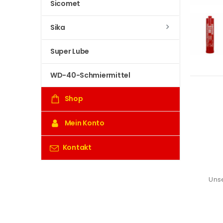
Sicomet
Sika
Super Lube
WD-40-Schmiermittel
Shop
Mein Konto
Kontakt
Unse