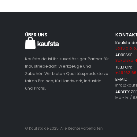
ÜBER UNS
KONTAK
Kaufsta.de
JosS d.o.o.
ADRESSE:
Kaufsta.de ist Ihr zuverlässiger Partner für
Sokolska 4
Industriebedarf, Werkzeuge und
TELEFON:
+49 162 66
Zubehör. Wir bieten Qualitätsprodukte zu
EMAIL:
fairen Preisen; für Handwerk, Industrie
info@kauf
und Profis.
ARBEITSZEI
Mo - Fr / 8
© Kaufsta.de 2025. Alle Rechte vorbehalten