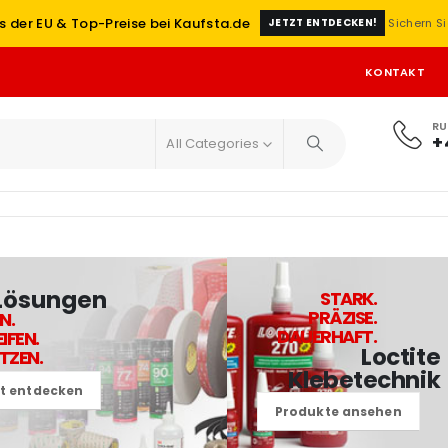
s der EU & Top-Preise bei Kaufsta.de
Sichern Si
JETZT ENTDECKEN!
KONTAKT
RU
+
All Categories
Lösungen
STARK.
PRÄZISE.
N.
DAUERHAFT.
IFEN.
Loctite
TZEN.
Klebetechnik
zt entdecken
Produkte ansehen