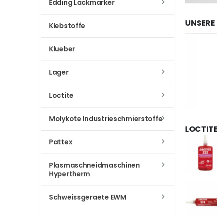
Edding Lackmarker
UNSERE
Klebstoffe
Klueber
Lager
Loctite
Molykote Industrieschmierstoffe
LOCTIT
Pattex
Plasmaschneidmaschinen
Hypertherm
Schweissgeraete EWM