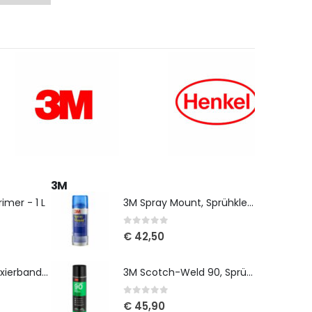
3M
imer - 1 L
3M Spray Mount, Sprühkleber, 400 ml
0
out of 5
€
42,50
SikaTack Panel Fixierband - 3 x 12 mm, 33 m
3M Scotch-Weld 90, Sprühkleber, 500 ml
0
out of 5
€
45,90