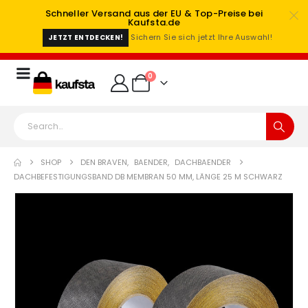
Schneller Versand aus der EU & Top-Preise bei
Kaufsta.de
Sichern Sie sich jetzt Ihre Auswahl!
JETZT ENTDECKEN!
0
SHOP
DEN BRAVEN
,
BAENDER
,
DACHBAENDER
DACHBEFESTIGUNGSBAND DB MEMBRAN 50 MM, LÄNGE 25 M SCHWARZ