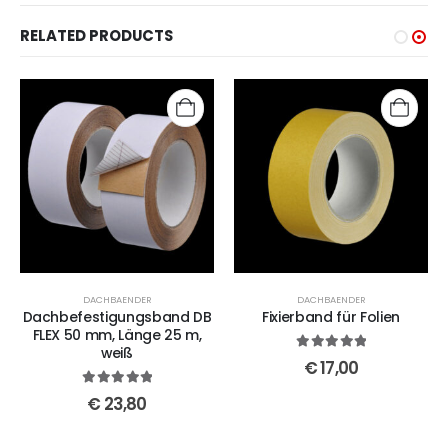
RELATED PRODUCTS
DACHBAENDER
DACHBAENDER
Dachbefestigungsband DB
Fixierband für Folien
FLEX 50 mm, Länge 25 m,
weiß
5
out of 5
€
17,00
5
out of 5
€
23,80