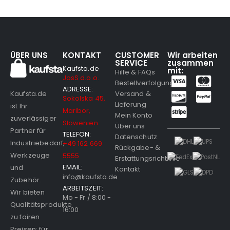
ÜBER UNS
KONTAKT
CUSTOMER
Wir arbeiten
SERVICE
zusammen
Kaufsta.de
mit:
Hilfe & FAQs
JosS d.o.o.
Bestellverfolgung
ADRESSE:
Versand &
Kaufsta.de
Sokolska 45,
Lieferung
ist Ihr
Maribor,
Mein Konto
zuverlässiger
Slowenien
Über uns
Partner für
TELEFON:
Datenschutz
Industriebedarf,
+49 162 669
Rückgabe- &
Werkzeuge
5555
Erstattungsrichtlinie
EMAIL:
und
Kontakt
info@kaufsta.de
Zubehör.
ARBEITSZEIT:
Wir bieten
Mo - Fr / 8:00 -
Qualitätsprodukte
16:00
zu fairen
Preisen; für