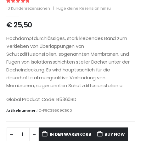
5
out of 5
10
Kundenrezensionen
|
Füge deine Rezension hinzu
€
25,50
Hochdampfdurchlässiges, stark klebendes Band zum
Verkleben von Überlappungen von
Schutzdiffusionsfolien, sogenannten Membranen, und
Fugen von Isolationsschichten steiler Dächer unter der
Dacheindeckung. Es wird hauptsächlich für die
dauerhafte atmungsaktive Verbindung von
Membranen, sogenannten Schutzdiffusionsfolien u
Global Product Code: B5360BD
Artikelnummer:
IC-F8C39509C500
IN DEN WARENKORB
BUY NOW