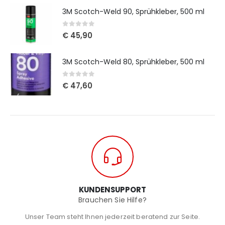
3M Scotch-Weld 90, Sprühkleber, 500 ml
0
out of 5
€
45,90
3M Scotch-Weld 80, Sprühkleber, 500 ml
0
out of 5
€
47,60
KUNDENSUPPORT
Brauchen Sie Hilfe?
Unser Team steht Ihnen jederzeit beratend zur Seite.