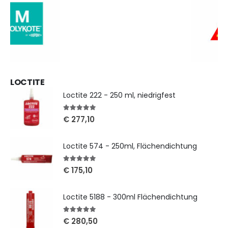
LOCTITE
Loctite 222 - 250 ml, niedrigfest
5
out of 5
€
277,10
Loctite 574 - 250ml, Flächendichtung
5
out of 5
€
175,10
Loctite 5188 - 300ml Flächendichtung
5
out of 5
€
280,50