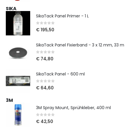
SIKA
SikaTack Panel Primer - 1 L
0
out of 5
€
195,50
SikaTack Panel Fixierband - 3 x 12 mm, 33 m
0
out of 5
€
74,80
SikaTack Panel - 600 ml
0
out of 5
€
64,60
3M
3M Spray Mount, Sprühkleber, 400 ml
0
out of 5
€
42,50