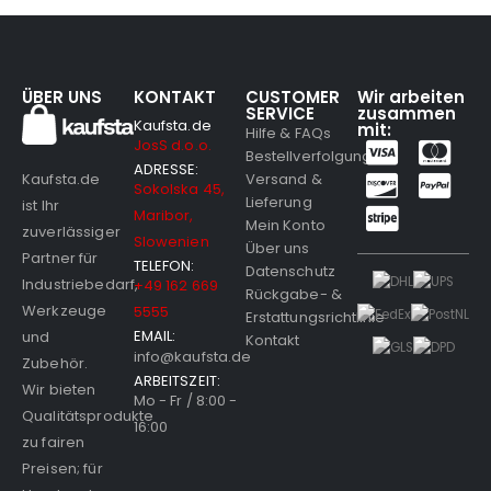
ÜBER UNS
KONTAKT
CUSTOMER
Wir arbeiten
SERVICE
zusammen
Kaufsta.de
mit:
Hilfe & FAQs
JosS d.o.o.
Bestellverfolgung
ADRESSE:
Versand &
Kaufsta.de
Sokolska 45,
Lieferung
ist Ihr
Maribor,
Mein Konto
zuverlässiger
Slowenien
Über uns
Partner für
TELEFON:
Datenschutz
Industriebedarf,
+49 162 669
Rückgabe- &
Werkzeuge
5555
Erstattungsrichtlinie
EMAIL:
und
Kontakt
info@kaufsta.de
Zubehör.
ARBEITSZEIT:
Wir bieten
Mo - Fr / 8:00 -
Qualitätsprodukte
16:00
zu fairen
Preisen; für