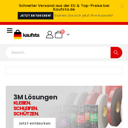
Schneller Versand aus der EU & Top-Preise bei
Kaufsta.de
Sichern Sie sich jetzt Ihre Auswahl!
JETZT ENTDECKEN!
0
3M Lösungen
KLEBEN.
SCHLEIFEN.
SCHÜTZEN.
Jetzt entdecken