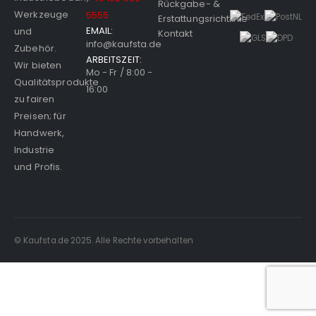
Rückgabe- &
Werkzeuge
5555
Erstattungsrichtlinie
EMAIL:
und
Kontakt
info@kaufsta.de
Zubehör.
ARBEITSZEIT:
Wir bieten
Mo - Fr / 8:00 -
Qualitätsprodukte
16:00
zu fairen
Preisen; für
Handwerk,
Industrie
und Profis.
© Kaufsta.de 2025. Alle Rechte vorbehalten