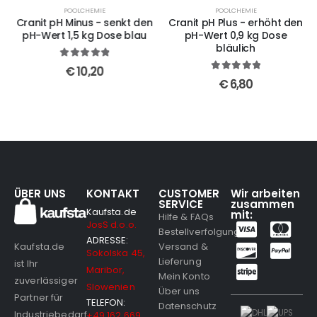
POOLCHEMIE
POOLCHEMIE
Cranit pH Minus - senkt den
Cranit pH Plus - erhöht den
pH-Wert 1,5 kg Dose blau
pH-Wert 0,9 kg Dose
bläulich
5
out of 5
€
10,20
5
out of 5
€
6,80
ÜBER UNS
KONTAKT
CUSTOMER
Wir arbeiten
SERVICE
zusammen
Kaufsta.de
mit:
Hilfe & FAQs
JosS d.o.o.
Bestellverfolgung
ADRESSE:
Versand &
Kaufsta.de
Sokolska 45,
Lieferung
ist Ihr
Maribor,
Mein Konto
zuverlässiger
Slowenien
Über uns
Partner für
TELEFON:
Datenschutz
Industriebedarf,
+49 162 669