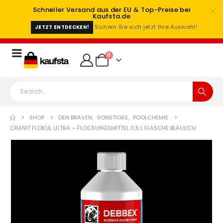
Schneller Versand aus der EU & Top-Preise bei
Kaufsta.de
Sichern Sie sich jetzt Ihre Auswahl!
JETZT ENTDECKEN!
0
SHOP
DEN BRAVEN
,
SONSTIGES
,
POOLCHEMIE
CRANIT FLOKUL ULTRA – FLOCKUNGSMITTEL 0,5 L FLASCHE BLÄULICH