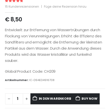
5
out of 5
15
Kundenrezensionen
|
Füge deine Rezension hinzu
€
8,50
Entwickelt zur Entfernung von Wassertrübungen durch
Flockung von Verunreinigungen. Erhöht die Effizienz des
Sandfilters und ermöglicht die Entfernung der kleinsten
Partikel aus dem Wasser. Durch die Anwendung dieses
Produkts wird das Wasser kristallklar und funkelnd
sauber.
Global Product Code: CH209
Artikelnummer:
IC-D94ED4916708
IN DEN WARENKORB
BUY NOW