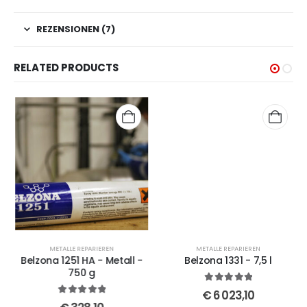
REZENSIONEN (7)
RELATED PRODUCTS
METALLE REPARIEREN
METALLE REPARIEREN
Belzona 1251 HA - Metall -
Belzona 1331 - 7,5 l
750 g
5
out of 5
€
6 023,10
5
out of 5