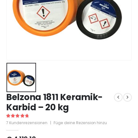
Belzona 1811 Keramik-
Karbid – 20 kg
5
out of 5
7
Kundenrezensionen
|
Füge deine Rezension hinzu