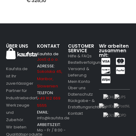
€
328,10
ÜBER UNS
KONTAKT
CUSTOMER
Wir arbeiten
SERVICE
zusammen
Kaufsta.de
mit:
Hilfe & FAQs
JosS d.o.o.
Bestellverfolgung
ADRESSE:
Versand &
Kaufsta.de
Sokolska 45,
Lieferung
ist Ihr
Maribor,
Mein Konto
zuverlässiger
Slowenien
Über uns
Partner für
TELEFON:
Datenschutz
Industriebedarf,
+49 162 669
Rückgabe- &
Werkzeuge
5555
Erstattungsrichtlinie
EMAIL:
und
Kontakt
info@kaufsta.de
Zubehör.
ARBEITSZEIT:
Wir bieten
Mo - Fr / 8:00 -
Qualitätsprodukte