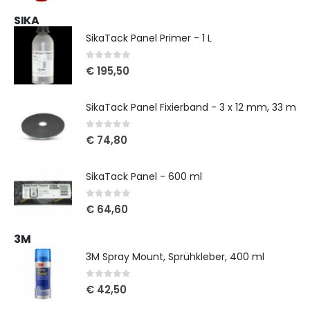
SIKA
SikaTack Panel Primer - 1 L
0
out of 5
€
195,50
SikaTack Panel Fixierband - 3 x 12 mm, 33 m
0
out of 5
€
74,80
SikaTack Panel - 600 ml
0
out of 5
€
64,60
3M
3M Spray Mount, Sprühkleber, 400 ml
0
out of 5
€
42,50