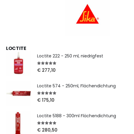
LOCTITE
Loctite 222 - 250 ml, niedrigfest
5
out of 5
€
277,10
Loctite 574 - 250ml, Flächendichtung
5
out of 5
€
175,10
Loctite 5188 - 300ml Flächendichtung
5
out of 5
€
280,50