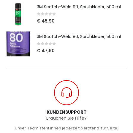
3M Scotch-Weld 90, Sprühkleber, 500 ml
0
out of 5
€
45,90
3M Scotch-Weld 80, Sprühkleber, 500 ml
0
out of 5
€
47,60
KUNDENSUPPORT
Brauchen Sie Hilfe?
Unser Team steht Ihnen jederzeit beratend zur Seite.