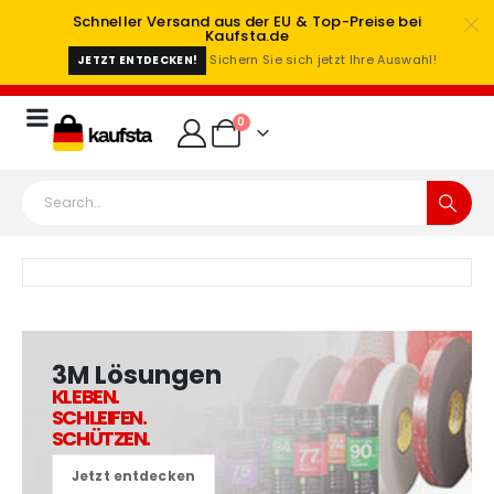
Schneller Versand aus der EU & Top-Preise bei
Kaufsta.de
Sichern Sie sich jetzt Ihre Auswahl!
JETZT ENTDECKEN!
0
3M Lösungen
KLEBEN.
SCHLEIFEN.
SCHÜTZEN.
Jetzt entdecken