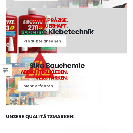
STARK. PRÄZISE.
DAUERHAFT.
Loctite Klebetechnik
Produkte ansehen
Sika Bauchemie
ABDICHTEN. KLEBEN.
VERSTÄRKEN.
Mehr erfahren
UNSERE QUALITÄTSMARKEN: