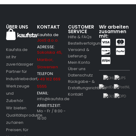
ÜBER UNS
KONTAKT
CUSTOMER
Wir arbeiten
SERVICE
zusammen
Kaufsta.de
mit:
Hilfe & FAQs
JosS d.o.o.
Bestellverfolgung
ADRESSE:
Versand &
Kaufsta.de
Sokolska 45,
Lieferung
ist Ihr
Maribor,
Mein Konto
zuverlässiger
Slowenien
Über uns
Partner für
TELEFON:
Datenschutz
Industriebedarf,
+49 162 669
Rückgabe- &
Werkzeuge
5555
Erstattungsrichtlinie
EMAIL:
und
Kontakt
info@kaufsta.de
Zubehör.
ARBEITSZEIT:
Wir bieten
Mo - Fr / 8:00 -
Qualitätsprodukte
16:00
zu fairen
Preisen; für