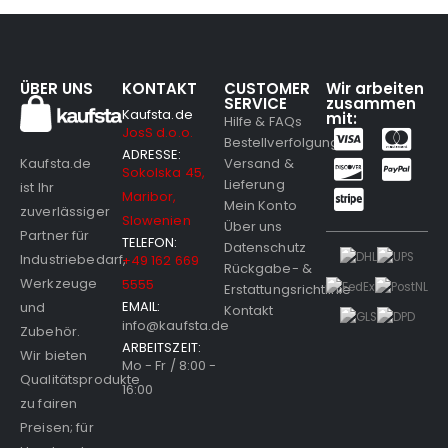
ÜBER UNS
KONTAKT
CUSTOMER
Wir arbeiten
SERVICE
zusammen
Kaufsta.de
mit:
Hilfe & FAQs
JosS d.o.o.
Bestellverfolgung
ADRESSE:
Versand &
Kaufsta.de
Sokolska 45,
Lieferung
ist Ihr
Maribor,
Mein Konto
zuverlässiger
Slowenien
Über uns
Partner für
TELEFON:
Datenschutz
Industriebedarf,
+49 162 669
Rückgabe- &
Werkzeuge
5555
Erstattungsrichtlinie
EMAIL:
und
Kontakt
info@kaufsta.de
Zubehör.
ARBEITSZEIT:
Wir bieten
Mo - Fr / 8:00 -
Qualitätsprodukte
16:00
zu fairen
Preisen; für