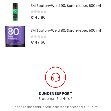
3M Scotch-Weld 90, Sprühkleber, 500 ml
0
out of 5
€
45,90
3M Scotch-Weld 80, Sprühkleber, 500 ml
0
out of 5
€
47,60
KUNDENSUPPORT
Brauchen Sie Hilfe?
Unser Team steht Ihnen jederzeit beratend zur Seite.