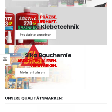
STARK. PRÄZISE.
DAUERHAFT.
Loctite Klebetechnik
Produkte ansehen
Sika Bauchemie
ABDICHTEN. KLEBEN.
VERSTÄRKEN.
Mehr erfahren
UNSERE QUALITÄTSMARKEN: