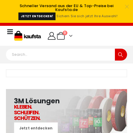
Schneller Versand aus der EU & Top-Preise bei
Kaufsta.de
Sichern Sie sich jetzt Ihre Auswahl!
JETZT ENTDECKEN!
0
3M Lösungen
KLEBEN.
SCHLEIFEN.
SCHÜTZEN.
Jetzt entdecken