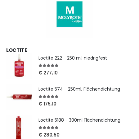
LOCTITE
Loctite 222 - 250 ml, niedrigfest
5
out of 5
€
277,10
Loctite 574 - 250ml, Flächendichtung
5
out of 5
€
175,10
Loctite 5188 - 300ml Flächendichtung
5
out of 5
€
280,50