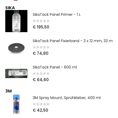
SIKA
SikaTack Panel Primer - 1 L
0
out of 5
€
195,50
SikaTack Panel Fixierband - 3 x 12 mm, 33 m
0
out of 5
€
74,80
SikaTack Panel - 600 ml
0
out of 5
€
64,60
3M
3M Spray Mount, Sprühkleber, 400 ml
0
out of 5
€
42,50