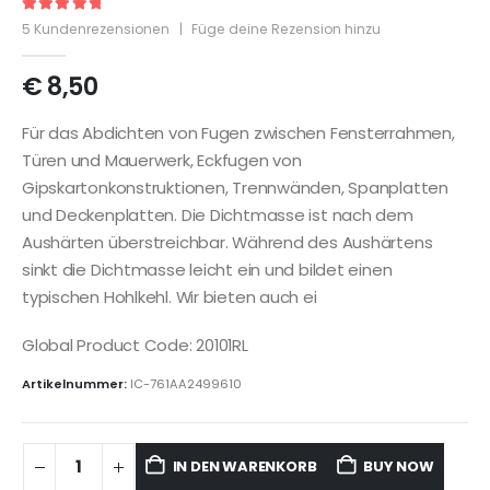
5
out of 5
5
Kundenrezensionen
|
Füge deine Rezension hinzu
€
8,50
Für das Abdichten von Fugen zwischen Fensterrahmen,
Türen und Mauerwerk, Eckfugen von
Gipskartonkonstruktionen, Trennwänden, Spanplatten
und Deckenplatten. Die Dichtmasse ist nach dem
Aushärten überstreichbar. Während des Aushärtens
sinkt die Dichtmasse leicht ein und bildet einen
typischen Hohlkehl. Wir bieten auch ei
Global Product Code: 20101RL
Artikelnummer:
IC-761AA2499610
IN DEN WARENKORB
BUY NOW