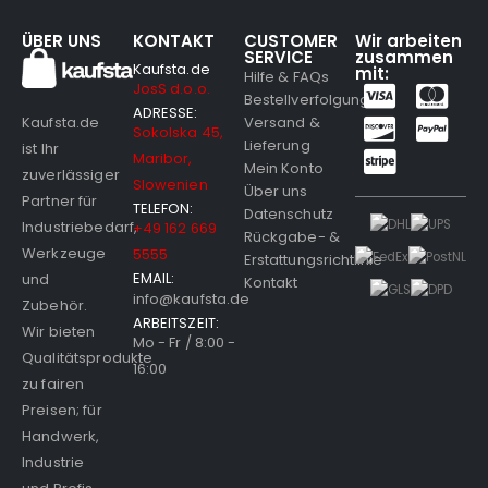
ÜBER UNS
KONTAKT
CUSTOMER
Wir arbeiten
SERVICE
zusammen
Kaufsta.de
mit:
Hilfe & FAQs
JosS d.o.o.
Bestellverfolgung
ADRESSE:
Versand &
Kaufsta.de
Sokolska 45,
Lieferung
ist Ihr
Maribor,
Mein Konto
zuverlässiger
Slowenien
Über uns
Partner für
TELEFON:
Datenschutz
Industriebedarf,
+49 162 669
Rückgabe- &
Werkzeuge
5555
Erstattungsrichtlinie
EMAIL:
und
Kontakt
info@kaufsta.de
Zubehör.
ARBEITSZEIT:
Wir bieten
Mo - Fr / 8:00 -
Qualitätsprodukte
16:00
zu fairen
Preisen; für
Handwerk,
Industrie