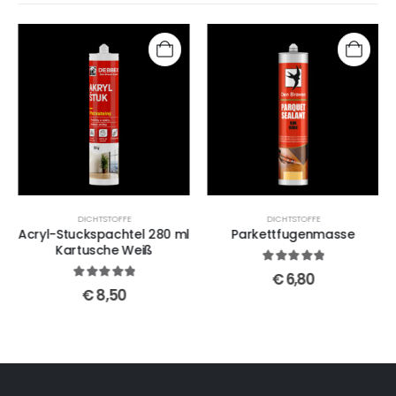
DICHTSTOFFE
DICHTSTOFFE
Acryl-Stuckspachtel 280 ml
Parkettfugenmasse
Kartusche Weiß
5
out of 5
€
6,80
5
out of 5
€
8,50