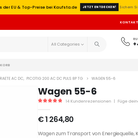
s der EU & Top-Preise bei Kaufsta.de
Sichern Si
JETZT ENTDECKEN!
KONTAK
RU
+
All Categories
KORB
RAETE AC DC
,
PICOTIG 200 AC DC PULS 8P TG
WAGEN 55-6
Wagen 55-6
14
Kundenrezensionen
|
Füge dein
5
out of 5
€
1 264,80
Wagen zum Transport von Energiequelle, 