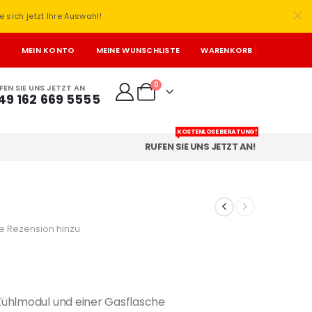
e sich jetzt Ihre Auswahl!
T
MEIN KONTO
MEINE WUNSCHLISTE
WARENKORB
0
FEN SIE UNS JETZT AN
49 162 669 5555
KOSTENLOSE BERATUNG!
RUFEN SIE UNS JETZT AN!
e Rezension hinzu
Kühlmodul und einer Gasflasche