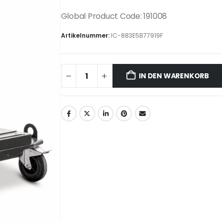
Global Product Code: 191008
Artikelnummer:
IC-883E5B77919F
IN DEN WARENKORB