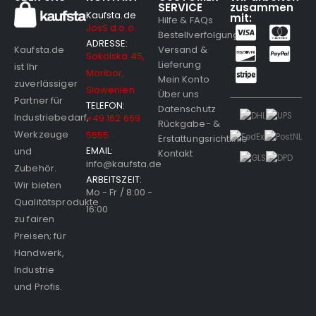
SERVICE
zusammen
Kaufsta.de
mit:
Hilfe & FAQs
JosS d.o.o.
Bestellverfolgung
ADRESSE:
Versand &
Kaufsta.de
Sokolska 45,
Lieferung
ist Ihr
Maribor,
Mein Konto
zuverlässiger
Slowenien
Über uns
Partner für
TELEFON:
Datenschutz
Industriebedarf,
+49 162 669
Rückgabe- &
Werkzeuge
5555
Erstattungsrichtlinie
EMAIL:
und
Kontakt
info@kaufsta.de
Zubehör.
ARBEITSZEIT:
Wir bieten
Mo - Fr / 8:00 -
Qualitätsprodukte
16:00
zu fairen
Preisen; für
Handwerk,
Industrie
und Profis.