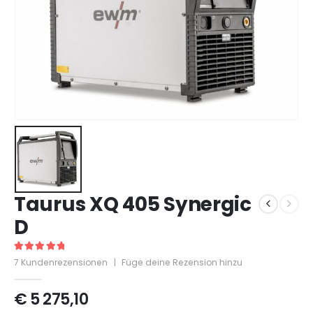
Taurus XQ 405 Synergic
D
5
out of 5
7
Kundenrezensionen
|
Füge deine Rezension hinzu
€
5 275,10