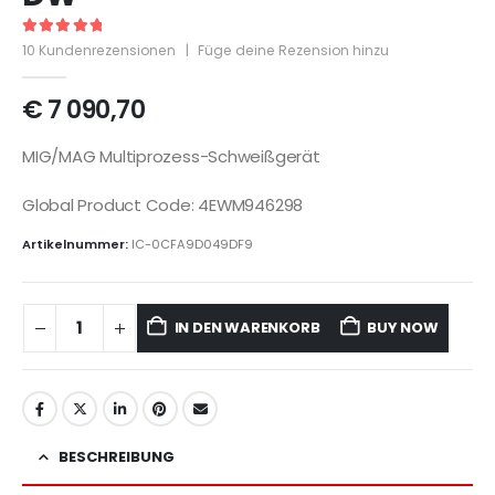
5
out of 5
10
Kundenrezensionen
|
Füge deine Rezension hinzu
€
7 090,70
MIG/MAG Multiprozess-Schweißgerät
Global Product Code: 4EWM946298
Artikelnummer:
IC-0CFA9D049DF9
IN DEN WARENKORB
BUY NOW
BESCHREIBUNG