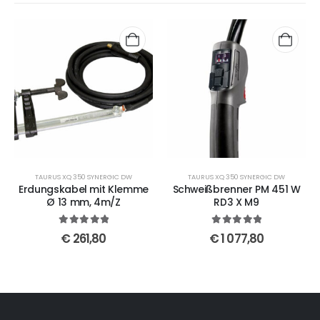
TAURUS XQ 350 SYNERGIC DW
TAURUS XQ 350 SYNERGIC DW
Erdungskabel mit Klemme
Schweißbrenner PM 451 W
Ø 13 mm, 4m/Z
RD3 X M9
5
out of 5
5
out of 5
€
261,80
€
1 077,80