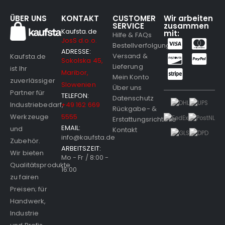
ÜBER UNS
KONTAKT
CUSTOMER
Wir arbeiten
SERVICE
zusammen
Kaufsta.de
mit:
Hilfe & FAQs
JosS d.o.o.
Bestellverfolgung
ADRESSE:
Versand &
Kaufsta.de
Sokolska 45,
Lieferung
ist Ihr
Maribor,
Mein Konto
zuverlässiger
Slowenien
Über uns
Partner für
TELEFON:
Datenschutz
Industriebedarf,
+49 162 669
Rückgabe- &
Werkzeuge
5555
Erstattungsrichtlinie
EMAIL:
und
Kontakt
info@kaufsta.de
Zubehör.
ARBEITSZEIT:
Wir bieten
Mo - Fr / 8:00 -
Qualitätsprodukte
16:00
zu fairen
Preisen; für
Handwerk,
Industrie