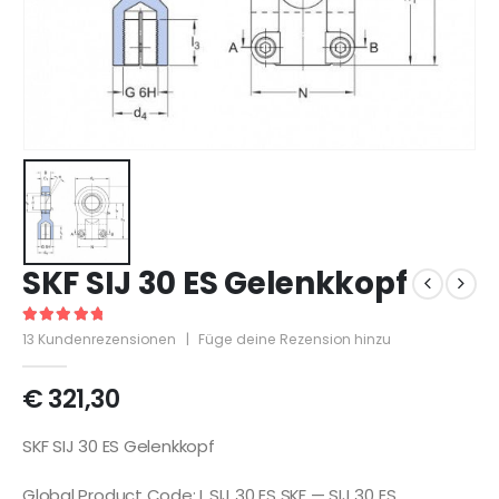
SKF SIJ 30 ES Gelenkkopf
5
out of 5
13
Kundenrezensionen
|
Füge deine Rezension hinzu
€
321,30
SKF SIJ 30 ES Gelenkkopf
Global Product Code: L.SIJ 30 ES SKF — SIJ 30 ES