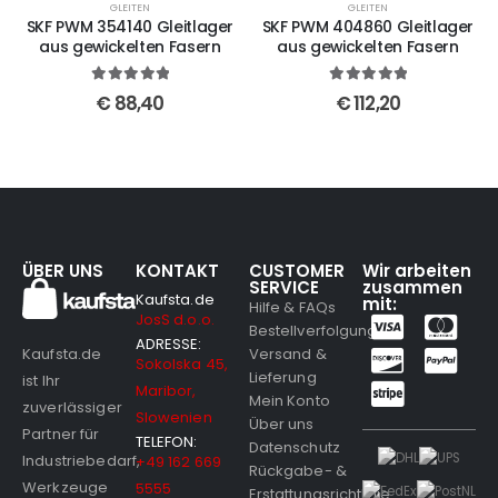
GLEITEN
GLEITEN
er
SKF PWM 404860 Gleitlager
SKF PWM 455340 Gleitlager
n
aus gewickelten Fasern
aus gewickelten Fasern
5
out of 5
5
out of 5
€
112,20
€
91,80
ÜBER UNS
KONTAKT
CUSTOMER
Wir arbeiten
SERVICE
zusammen
Kaufsta.de
mit:
Hilfe & FAQs
JosS d.o.o.
Bestellverfolgung
ADRESSE:
Versand &
Kaufsta.de
Sokolska 45,
Lieferung
ist Ihr
Maribor,
Mein Konto
zuverlässiger
Slowenien
Über uns
Partner für
TELEFON:
Datenschutz
Industriebedarf,
+49 162 669
Rückgabe- &
Werkzeuge
5555
Erstattungsrichtlinie