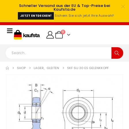
Schneller Versand aus der EU & Top-Preise bei
Kaufsta.de
Sichern Sie sich jetzt Ihre Auswahl!
JETZT ENTDECKEN!
0
SHOP
LAGER
,
GLEITEN
SKF SIJ 30 ES GELENKKOPF