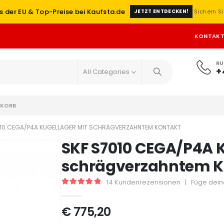
s der EU & Top-Preise bei Kaufsta.de
Sichern Si
JETZT ENTDECKEN!
KONTAK
RU
+
All Categories
KORB
010 CEGA/P4A KUGELLAGER MIT SCHRÄGVERZAHNTEM KONTAKT
SKF S7010 CEGA/P4A 
schrägverzahntem K
14
Kundenrezensionen
|
Füge dein
5
out of 5
€
775,20