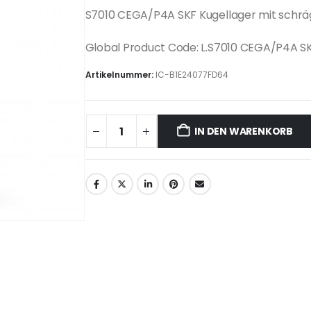
S7010 CEGA/P4A SKF Kugellager mit schr
Global Product Code: L.S7010 CEGA/P4A 
Artikelnummer:
IC-B1E24077FD64
IN DEN WARENKORB