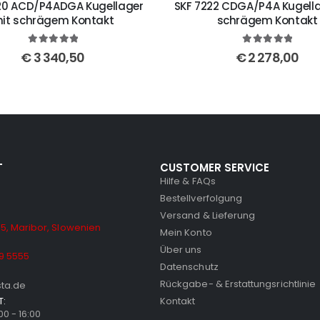
20 ACD/P4ADGA Kugellager
SKF 7222 CDGA/P4A Kugella
it schrägem Kontakt
schrägem Kontakt
5
out of 5
5
out of 5
€
3 340,50
€
2 278,00
T
CUSTOMER SERVICE
Hilfe & FAQs
Bestellverfolgung
Versand & Lieferung
5, Maribor, Slowenien
Mein Konto
Über uns
9 5555
Datenschutz
Rückgabe- & Erstattungsrichtlinie
sta.de
T:
Kontakt
:00 - 16:00