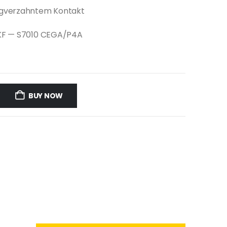
ägverzahntem Kontakt
SKF — S7010 CEGA/P4A
BUY NOW