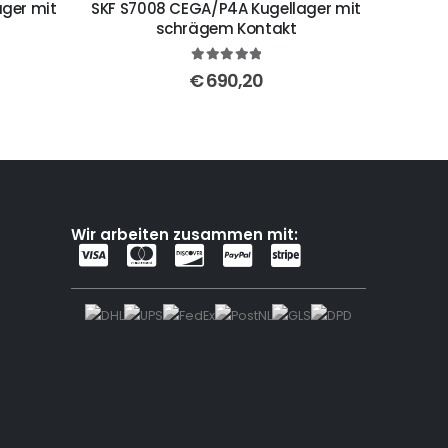
ger mit
SKF S7008 CEGA/P4A Kugellager mit
schrägem Kontakt
5
out of 5
€
690,20
Wir arbeiten zusammen mit: