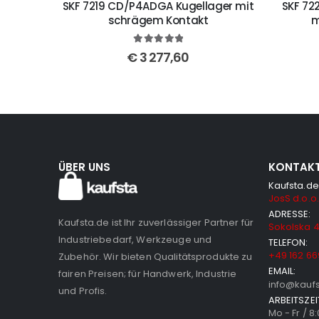
SKF 7219 CD/P4ADGA Kugellager mit
SKF 72
schrägem Kontakt
m
5
out of 5
€
3 277,60
ÜBER UNS
KONTAK
Kaufsta.de
JosS d.o.o.
ADRESSE:
Kaufsta.de ist Ihr zuverlässiger Partner für
Sokolska 4
Industriebedarf, Werkzeuge und
TELEFON:
+49 162 66
Zubehör. Wir bieten Qualitätsprodukte zu
EMAIL:
fairen Preisen; für Handwerk, Industrie
info@kauf
und Profis.
ARBEITSZEI
Mo - Fr / 8