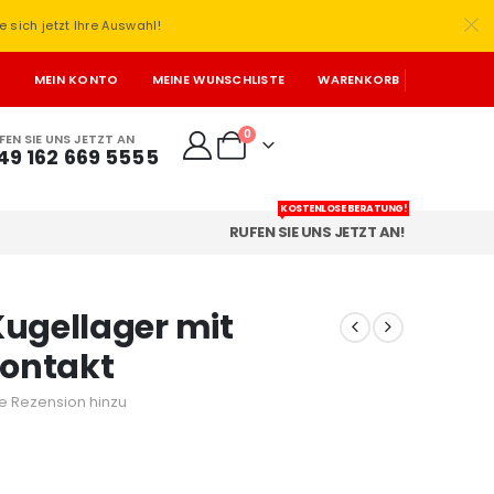
e sich jetzt Ihre Auswahl!
T
MEIN KONTO
MEINE WUNSCHLISTE
WARENKORB
0
FEN SIE UNS JETZT AN
49 162 669 5555
KOSTENLOSE BERATUNG!
RUFEN SIE UNS JETZT AN!
Kugellager mit
ontakt
e Rezension hinzu