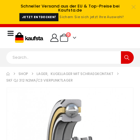
Schneller Versand aus der EU & Top-Preise bei
Kaufsta.de
Sichern Sie sich jetzt Ihre Auswahl!
JETZT ENTDECKEN!
0
SHOP
LAGER
,
KUGELLAGER MIT SCHRAEGKONTAKT
SKF QJ 312 N2MA/C3 VIERPUNKTLAGER