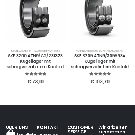
KUGELLAGER MIT SCHRAEGKONTAKT
KUGELLAGER MIT SCHRAEGKONTAKT
SKF 3200 ATN9/C2/231323
SKF 3205 ATN9/305563A
Kugellager mit
Kugellager mit
schrägverzahntem Kontakt
schrägverzahntem Kontakt
5
out of 5
5
out of 5
€
73,10
€
103,70
ÜBER UNS
KONTAKT
CUSTOMER
Wir arbeiten
SERVICE
zusammen