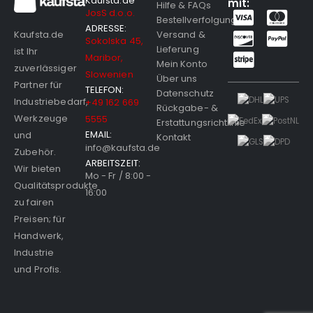
Kaufsta.de
mit:
Hilfe & FAQs
JosS d.o.o.
Bestellverfolgung
ADRESSE:
Versand &
Kaufsta.de
Sokolska 45,
Lieferung
ist Ihr
Maribor,
Mein Konto
zuverlässiger
Slowenien
Über uns
Partner für
TELEFON:
Datenschutz
Industriebedarf,
+49 162 669
Rückgabe- &
Werkzeuge
5555
Erstattungsrichtlinie
EMAIL:
und
Kontakt
info@kaufsta.de
Zubehör.
ARBEITSZEIT:
Wir bieten
Mo - Fr / 8:00 -
Qualitätsprodukte
16:00
zu fairen
Preisen; für
Handwerk,
Industrie
und Profis.