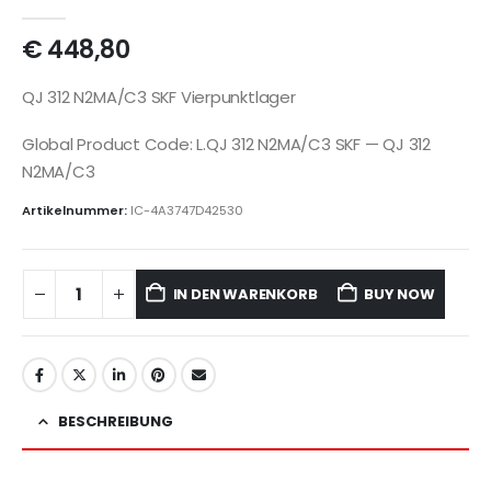
€
448,80
QJ 312 N2MA/C3 SKF Vierpunktlager
Global Product Code: L.QJ 312 N2MA/C3 SKF — QJ 312
N2MA/C3
Artikelnummer:
IC-4A3747D42530
IN DEN WARENKORB
BUY NOW
BESCHREIBUNG