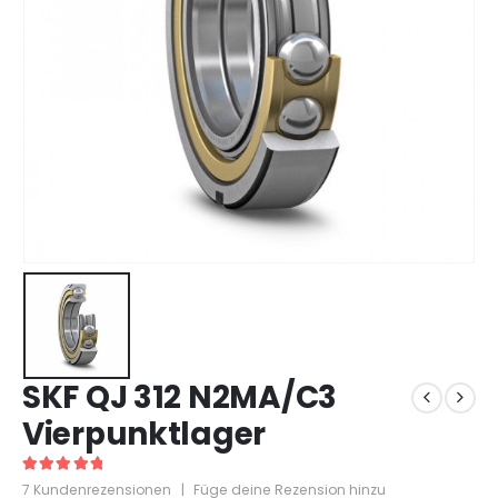
SKF QJ 312 N2MA/C3
Vierpunktlager
5
out of 5
7
Kundenrezensionen
|
Füge deine Rezension hinzu