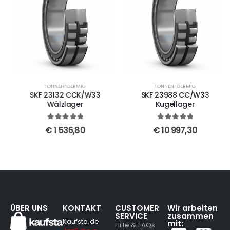
TONNENFOERMIG
TONNENFOERMIG
SKF 23132 CCK/W33
SKF 23988 CC/W33
Wälzlager
Kugellager
5
out of 5
5
out of 5
€
1 536,80
€
10 997,30
ÜBER UNS
KONTAKT
CUSTOMER
Wir arbeiten
SERVICE
zusammen
Kaufsta.de
mit:
Hilfe & FAQs