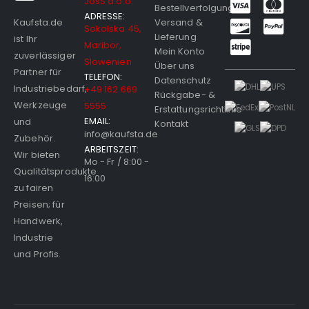
JosS d.o.o.
Bestellverfolgung
ADRESSE:
Versand &
Kaufsta.de
Sokolska 45,
Lieferung
ist Ihr
Maribor,
Mein Konto
zuverlässiger
Slowenien
Über uns
Partner für
TELEFON:
Datenschutz
Industriebedarf,
+49 162 669
Rückgabe- &
Werkzeuge
5555
Erstattungsrichtlinie
EMAIL:
und
Kontakt
info@kaufsta.de
Zubehör.
ARBEITSZEIT:
Wir bieten
Mo - Fr / 8:00 -
Qualitätsprodukte
16:00
zu fairen
Preisen; für
Handwerk,
Industrie
und Profis.