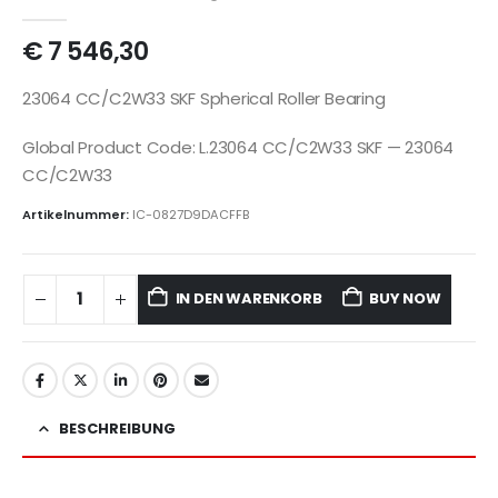
€
7 546,30
23064 CC/C2W33 SKF Spherical Roller Bearing
Global Product Code: L.23064 CC/C2W33 SKF — 23064
CC/C2W33
Artikelnummer:
IC-0827D9DACFFB
IN DEN WARENKORB
BUY NOW
BESCHREIBUNG