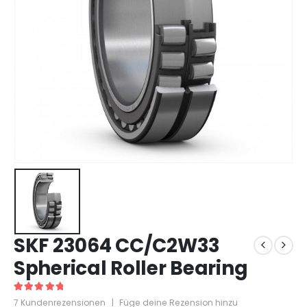
SKF 23064 CC/C2W33
Spherical Roller Bearing
5
out of 5
7
Kundenrezensionen
|
Füge deine Rezension hinzu