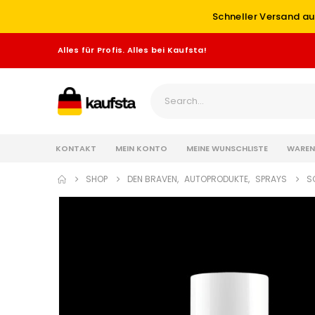
Schneller Versand au
Alles für Profis. Alles bei Kaufsta!
KONTAKT
MEIN KONTO
MEINE WUNSCHLISTE
WAREN
SHOP
DEN BRAVEN
,
AUTOPRODUKTE
,
SPRAYS
S