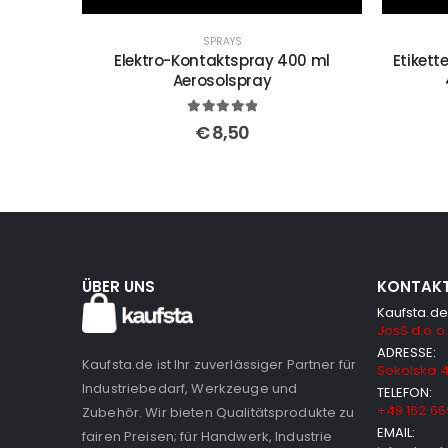
SPRAYS
Elektro-Kontaktspray 400 ml
Etikett
Aerosolspray
5
out of 5
€
8,50
ÜBER UNS
KONTAK
Kaufsta.de
JosS d.o.o.
ADRESSE:
Kaufsta.de ist Ihr zuverlässiger Partner für
Sokolska 4
Industriebedarf, Werkzeuge und
TELEFON:
+49 162 66
Zubehör. Wir bieten Qualitätsprodukte zu
EMAIL:
fairen Preisen; für Handwerk, Industrie