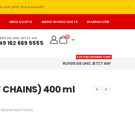
e sich jetzt Ihre Auswahl!
T
MEIN KONTO
MEINE WUNSCHLISTE
WARENKORB
0
FEN SIE UNS JETZT AN
49 162 669 5555
KOSTENLOSE BERATUNG!
RUFEN SIE UNS JETZT AN!
 CHAINS) 400 ml
 Rezension hinzu