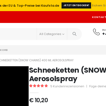
s der EU & Top-Preise bei Kaufsta.de
Sichern Si
JETZT ENTDECKEN!
KONTAK
RU
+
All Categories
KORB
CHNEEKETTEN (SNOW CHAINS) 400 ML AEROSOLSPRAY
Schneeketten (SNOW
Aerosolspray
5
Kundenrezensionen
|
Füge deine
5
out of 5
€
10,20