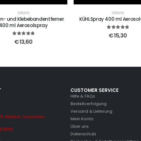
SPRAYS
SPRAYS
en- und Klebebandentferner
KÜHLSpray 400 ml Aerosol
400 ml Aerosolspray
5
out of 5
€
15,30
5
out of 5
€
13,60
T
CUSTOMER SERVICE
Hilfe & FAQs
Bestellverfolgung
Versand & Lieferung
5, Maribor, Slowenien
Mein Konto
Über uns
9 5555
Datenschutz