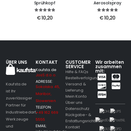
Sprühkopf
Aerosolspray
5
out of 5
5
out of 5
€
10,20
€
10,20
ÜBER UNS
KONTAKT
CUSTOMER
Wir arbeiten
SERVICE
zusammen
Kaufsta.de
mit:
Hilfe & FAQs
JosS d.o.o.
Bestellverfolgung
ADRESSE:
Versand &
Kaufsta.de
Sokolska 45,
Lieferung
ist Ihr
Maribor,
Mein Konto
zuverlässiger
Slowenien
Über uns
Partner für
TELEFON:
Datenschutz
Industriebedarf,
+49 162 669
Rückgabe- &
Werkzeuge
5555
Erstattungsrichtlinie
EMAIL:
und
Kontakt