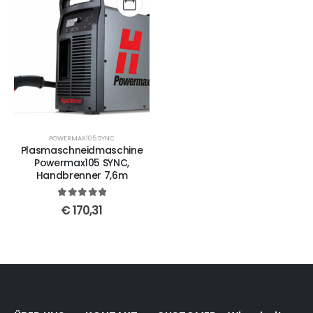
POWERMAX105 SYNC
Plasmaschneidmaschine
Powermax105 SYNC,
Handbrenner 7,6m
5
out of 5
€
170,31