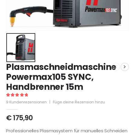
Plasmaschneidmaschine
Powermax105 SYNC,
Handbrenner 15m
5
out of 5
9
Kundenrezensionen
|
Füge deine Rezension hinzu
€
175,90
Professionelles Plasmasystem für manuelles Schneiden