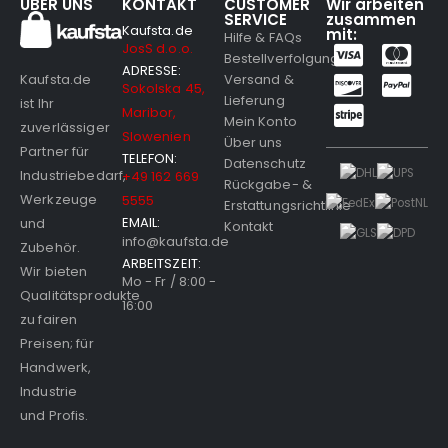
ÜBER UNS
KONTAKT
CUSTOMER
Wir arbeiten
SERVICE
zusammen
Kaufsta.de
mit:
Hilfe & FAQs
JosS d.o.o.
Bestellverfolgung
ADRESSE:
Versand &
Kaufsta.de
Sokolska 45,
Lieferung
ist Ihr
Maribor,
Mein Konto
zuverlässiger
Slowenien
Über uns
Partner für
TELEFON:
Datenschutz
Industriebedarf,
+49 162 669
Rückgabe- &
Werkzeuge
5555
Erstattungsrichtlinie
EMAIL:
und
Kontakt
info@kaufsta.de
Zubehör.
ARBEITSZEIT:
Wir bieten
Mo - Fr / 8:00 -
Qualitätsprodukte
16:00
zu fairen
Preisen; für
Handwerk,
Industrie
und Profis.