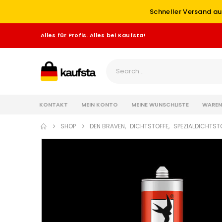
Schneller Versand au
Alles für Profis. Alles bei Kaufsta!
KONTAKT
MEIN KONTO
MEINE WUNSCHLISTE
WAREN
SHOP
DEN BRAVEN
,
DICHTSTOFFE
,
SPEZIALDICHTST