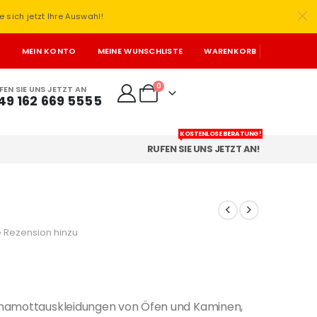
e sich jetzt Ihre Auswahl!
T
MEIN KONTO
MEINE WUNSCHLISTE
WARENKORB
0
FEN SIE UNS JETZT AN
49 162 669 5555
KOSTENLOSE BERATUNG!
RUFEN SIE UNS JETZT AN!
 Rezension hinzu
chamottauskleidungen von Öfen und Kaminen,