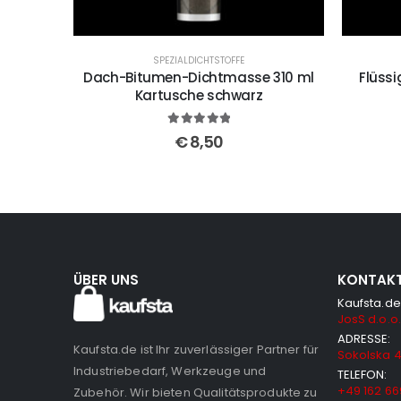
SPEZIALDICHTSTOFFE
Dach-Bitumen-Dichtmasse 310 ml
Flüss
Kartusche schwarz
5
out of 5
€
8,50
ÜBER UNS
KONTAK
Kaufsta.de
JosS d.o.o.
ADRESSE:
Kaufsta.de ist Ihr zuverlässiger Partner für
Sokolska 4
Industriebedarf, Werkzeuge und
TELEFON:
+49 162 66
Zubehör. Wir bieten Qualitätsprodukte zu