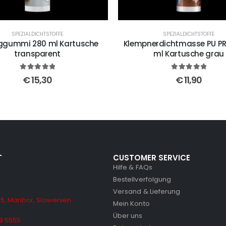
SPEZIALDICHTSTOFFE
SPEZIALDICHTSTOFFE
iggummi 280 ml Kartusche
Klempnerdichtmasse PU PR
transparent
ml Kartusche grau
5
out of 5
5
out of 5
€
15,30
€
11,90
T
CUSTOMER SERVICE
Hilfe & FAQs
Bestellverfolgung
Versand & Lieferung
5, Maribor, Slowenien
Mein Konto
Über uns
9 5555