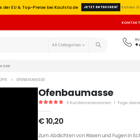
s der EU & Top-Preise bei Kaufsta.de
Sichern Si
JETZT ENTDECKEN!
KONTAK
RU
+
All Categories
KORB
OFFE
OFENBAUMASSE
Ofenbaumasse
5
Kundenrezensionen
|
Füge deine
5
out of 5
€
10,20
Zum Abdichten von Rissen und Fugen in S