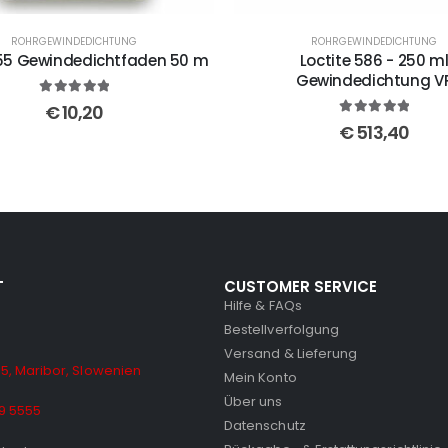
ROHRGEWINDEDICHTUNG
ROHRGEWINDEDICHTUNG
 55 Gewindedichtfaden 50 m
Loctite 586 - 250 m
Gewindedichtung V
5
out of 5
€
10,20
5
out of 5
€
513,40
T
CUSTOMER SERVICE
Hilfe & FAQs
Bestellverfolgung
Versand & Lieferung
5, Maribor, Slowenien
Mein Konto
Über uns
9 5555
Datenschutz