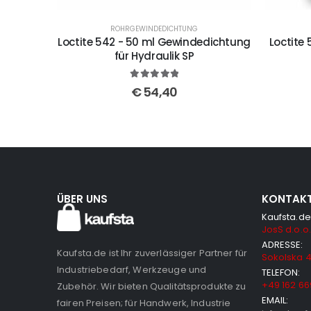
ROHRGEWINDEDICHTUNG
Loctite 542 - 50 ml Gewindedichtung
Loctite
für Hydraulik SP
5
out of 5
€
54,40
ÜBER UNS
KONTAK
Kaufsta.de
JosS d.o.o.
ADRESSE:
Kaufsta.de ist Ihr zuverlässiger Partner für
Sokolska 4
Industriebedarf, Werkzeuge und
TELEFON:
+49 162 66
Zubehör. Wir bieten Qualitätsprodukte zu
EMAIL:
fairen Preisen; für Handwerk, Industrie