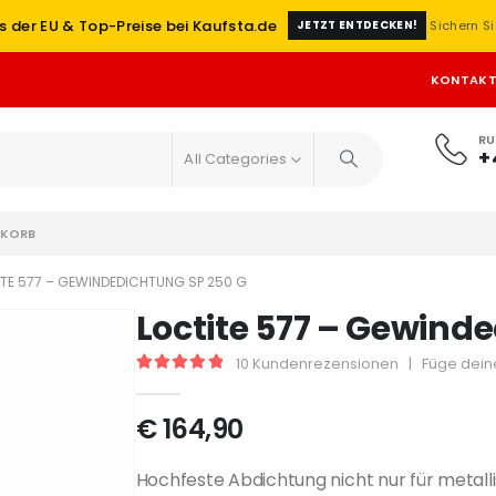
s der EU & Top-Preise bei Kaufsta.de
Sichern Si
JETZT ENTDECKEN!
KONTAK
RU
+
All Categories
KORB
TE 577 – GEWINDEDICHTUNG SP 250 G
Loctite 577 – Gewind
10
Kundenrezensionen
|
Füge dein
5
out of 5
€
164,90
Hochfeste Abdichtung nicht nur für meta