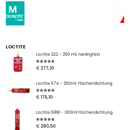
LOCTITE
Loctite 222 - 250 ml, niedrigfest
5
out of 5
€
277,10
Loctite 574 - 250ml, Flächendichtung
5
out of 5
€
175,10
Loctite 5188 - 300ml Flächendichtung
5
out of 5
€
280,50