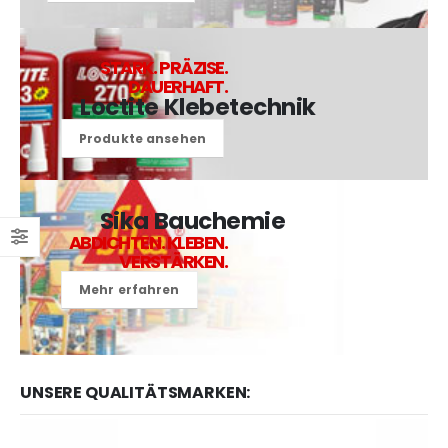
STARK. PRÄZISE.
DAUERHAFT.
Loctite Klebetechnik
Produkte ansehen
Sika Bauchemie
ABDICHTEN. KLEBEN.
VERSTÄRKEN.
Mehr erfahren
UNSERE QUALITÄTSMARKEN: