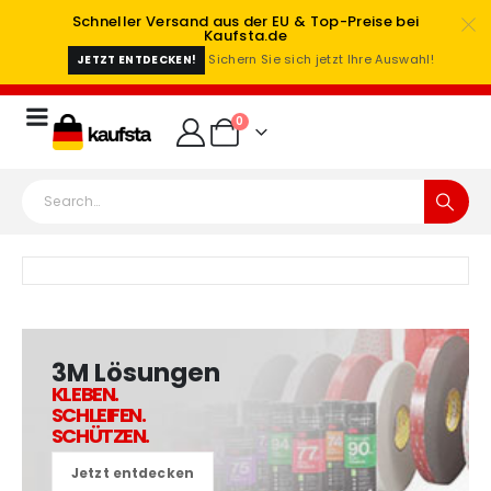
Schneller Versand aus der EU & Top-Preise bei
Kaufsta.de
Sichern Sie sich jetzt Ihre Auswahl!
JETZT ENTDECKEN!
0
3M Lösungen
KLEBEN.
SCHLEIFEN.
SCHÜTZEN.
Jetzt entdecken