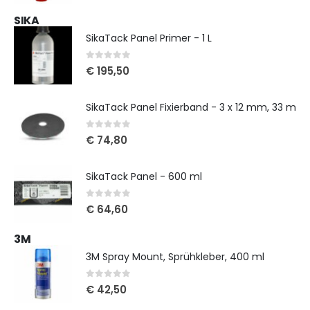
SIKA
SikaTack Panel Primer - 1 L
0
out of 5
€
195,50
SikaTack Panel Fixierband - 3 x 12 mm, 33 m
0
out of 5
€
74,80
SikaTack Panel - 600 ml
0
out of 5
€
64,60
3M
3M Spray Mount, Sprühkleber, 400 ml
0
out of 5
€
42,50