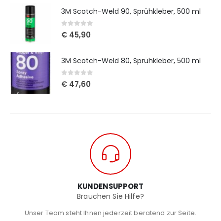
3M Scotch-Weld 90, Sprühkleber, 500 ml
0
out of 5
€
45,90
3M Scotch-Weld 80, Sprühkleber, 500 ml
0
out of 5
€
47,60
KUNDENSUPPORT
Brauchen Sie Hilfe?
Unser Team steht Ihnen jederzeit beratend zur Seite.