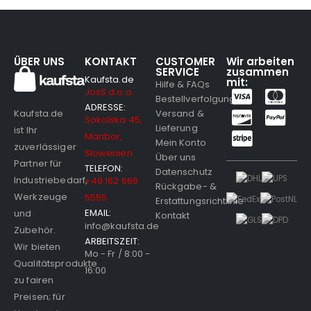
ÜBER UNS
KONTAKT
CUSTOMER
Wir arbeiten
SERVICE
zusammen
Kaufsta.de
mit:
Hilfe & FAQs
JosS d.o.o.
Bestellverfolgung
ADRESSE:
Versand &
Kaufsta.de
Sokolska 45,
Lieferung
ist Ihr
Maribor,
Mein Konto
zuverlässiger
Slowenien
Über uns
Partner für
TELEFON:
Datenschutz
Industriebedarf,
+49 162 669
Rückgabe- &
Werkzeuge
5555
Erstattungsrichtlinie
EMAIL:
und
Kontakt
info@kaufsta.de
Zubehör.
ARBEITSZEIT:
Wir bieten
Mo - Fr / 8:00 -
Qualitätsprodukte
16:00
zu fairen
Preisen; für