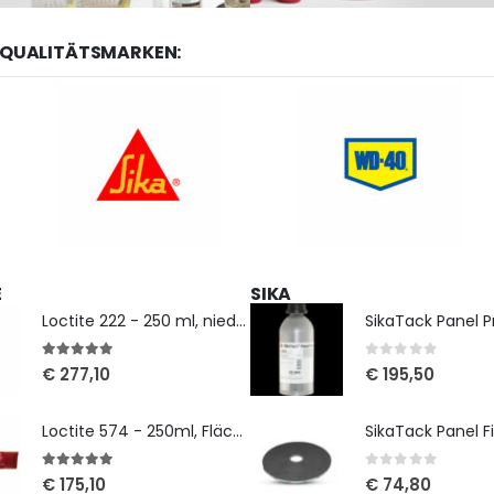
 QUALITÄTSMARKEN:
E
SIKA
Loctite 222 - 250 ml, niedrigfest
SikaTack Panel Pr
5
out of 5
0
out of 5
€
277,10
€
195,50
Loctite 574 - 250ml, Flächendichtung
5
out of 5
0
out of 5
€
175,10
€
74,80