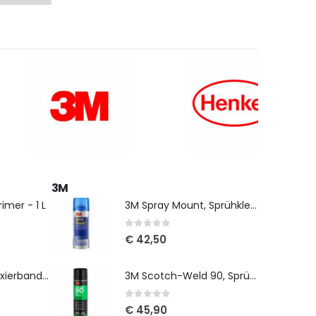
3M
imer - 1 L
3M Spray Mount, Sprühkleber, 400 ml
0
out of 5
€
42,50
SikaTack Panel Fixierband - 3 x 12 mm, 33 m
3M Scotch-Weld 90, Sprühkleber, 500 ml
0
out of 5
€
45,90