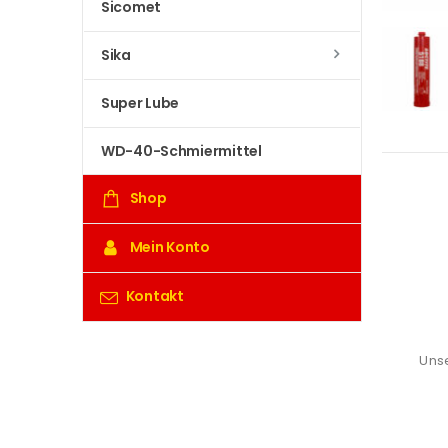
Sicomet
Sika
Super Lube
WD-40-Schmiermittel
Shop
Mein Konto
Kontakt
Unse