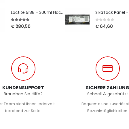
Loctite 5188 - 300ml Flächendichtung
SikaTack Panel 
5
out of 5
0
out of 5
€
280,50
€
64,60
KUNDENSUPPORT
SICHERE ZAHLUN
Brauchen Sie Hilfe?
Schnell & geschützt
r Team steht Ihnen jederzeit
Bequeme und zuverläss
beratend zur Seite.
Bezahlmöglichkeiten.