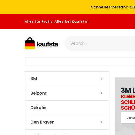
Schneller Versand au
Alles für Profis. Alles bei Kaufsta!
3M
3M 
Belzona
KLEBE
SCHLE
SCHÜ
Dekalin
Jet
Den Braven