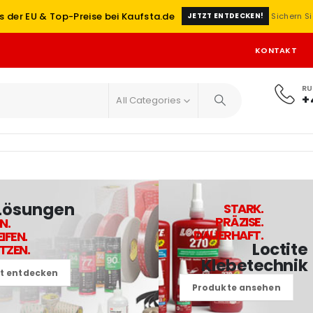
s der EU & Top-Preise bei Kaufsta.de
Sichern Si
JETZT ENTDECKEN!
KONTAKT
RU
+
All Categories
Lösungen
STARK.
PRÄZISE.
N.
DAUERHAFT.
IFEN.
Loctite
TZEN.
Klebetechnik
zt entdecken
Produkte ansehen