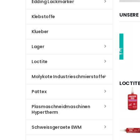
Edding Lackmarker
UNSERE
Klebstoffe
Klueber
Lager
Loctite
Molykote Industrieschmierstoffe
LOCTIT
Pattex
Plasmaschneidmaschinen
Hypertherm
Schweissgeraete EWM