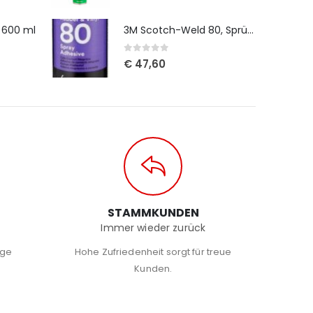
- 600 ml
3M Scotch-Weld 80, Sprühkleber, 500 ml
0
out of 5
€
47,60
G
STAMMKUNDEN
Immer wieder zurück
ige
Hohe Zufriedenheit sorgt für treue
Kunden.