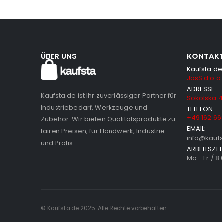
ÜBER UNS
KONTAK
Kaufsta.de
JosS d.o.o.
ADRESSE:
Kaufsta.de ist Ihr zuverlässiger Partner für
Sokolska 4
Industriebedarf, Werkzeuge und
TELEFON:
+49 162 66
Zubehör. Wir bieten Qualitätsprodukte zu
EMAIL:
fairen Preisen; für Handwerk, Industrie
info@kauf
und Profis.
ARBEITSZEI
Mo - Fr / 8
© Kaufsta.de 2025. Alle Rechte vorbehalten