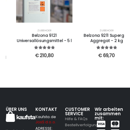
ZUBEHOER
ZUBEHOER
Belzona 9121
Belzona 9211 Supergrip
Universallösungsmittel - 5 l
Aggregat - 2 kg
5
out of 5
5
out of 5
€
210,80
€
69,70
ÜBER UNS
KONTAKT
CUSTOMER
Wir arbeiten
SERVICE
zusammen
Kaufsta.de
mit:
Hilfe & FAQs
JosS d.o.o.
Bestellverfolgung
ADRESSE:
Versand &
Kaufsta.de
Sokolska 45,
Lieferung
ist Ihr