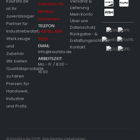
Maribor,
Mein Konto
zuverlässiger
Slowenien
Über uns
Partner für
TELEFON:
Datenschutz
Industriebedarf,
+49 162 669
Rückgabe- &
Werkzeuge
5555
Erstattungsrichtlinie
EMAIL:
und
Kontakt
info@kaufsta.de
Zubehör.
ARBEITSZEIT:
Wir bieten
Mo - Fr / 8:00 -
Qualitätsprodukte
16:00
zu fairen
Preisen; für
Handwerk,
Industrie
und Profis.
© Kaufsta.de 2025. Alle Rechte vorbehalten