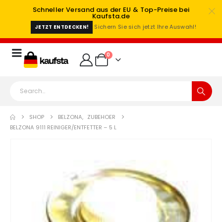
Schneller Versand aus der EU & Top-Preise bei
Kaufsta.de
Sichern Sie sich jetzt Ihre Auswahl!
JETZT ENTDECKEN!
0
SHOP
BELZONA
,
ZUBEHOER
BELZONA 9111 REINIGER/ENTFETTER – 5 L