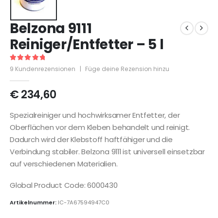
Belzona 9111
Reiniger/Entfetter – 5 l
5
out of 5
9
Kundenrezensionen
|
Füge deine Rezension hinzu
€
234,60
Spezialreiniger und hochwirksamer Entfetter, der
Oberflächen vor dem Kleben behandelt und reinigt.
Dadurch wird der Klebstoff haftfähiger und die
Verbindung stabiler. Belzona 9111 ist universell einsetzbar
auf verschiedenen Materialien.
Global Product Code: 6000430
Artikelnummer:
IC-7A67594947C0